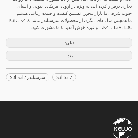
تجاری برقرار کرده اند، به ویژه در اروپا، آمریکای جنوبی و آسیای
جنوب شرقی.ما بازار محور، تضمین کیفیت و قیمت رقابتی هستیم.
ما همچنین مدل های دیگری از محصولات سرسیلندر مانند K3D، K4D،
K4E، L3A، L3C، و غیره خوش آمدید با ما مشورت کنید.
قبلی:
بعد:
S3l-S3l2
سرسیلندر S3l-S3l2