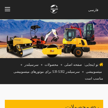
فارسی
Bahasa
indonesia
Türk dili
ไทย
Italiano
Deutsch
Português
تو اینجایی:
صفحه اصلی
»
محصولات
»
سرسیلندر
»
Español
میتسوبیشی
»
سرسیلندر S3l-S3l2 برای موتورهای میتسوبیشی
Pусский
مناسب است
Français
English
رده محصولات