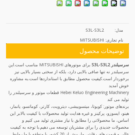
مدل:
S3L-S3L2
نام تجاری:
MITSUBISHI
توضیحات محصول
سرسیلندر S3L-S3L2
برای موتورهای MITSUBISHI مناسب است.این
سرسیلندر نه تنها صافی بالایی دارد، بلکه از سختی بسیار بالایی نیز
برخوردار است.کیفیت محصول مطابق با استانداردها است.به مشاوره
خوش آمدید
Hebei Keluo Engineering Machinery قطعات موتور و سرسیلندر را
تولید می کند
برندهای موتور: کوبوتا، میتسوبیشی، دیترویت، کارتر، کوماتسو، یانمار،
هینو، ایسوزو، پرکینز و غیره هدایت تولید محصولات با کیفیت بالابر این
اساس، ما محصولاتی را مطابق با نیاز مشتری تولید می کنیم و
محصولات جدیدی را برای مشتریان توسعه می دهیم.با توجه به کیفیت
عالی و قیمت های رقابتی ما، بیش از 20 کشور یا منطقه با ما روابط