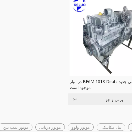
موتور دیزلی جدید BF6M 1013 Deutz در انبار
موجود است
پرس و جو
بیل مکانیکی
موتور ولوو
موتور دریایی
موتور پمپ بتن