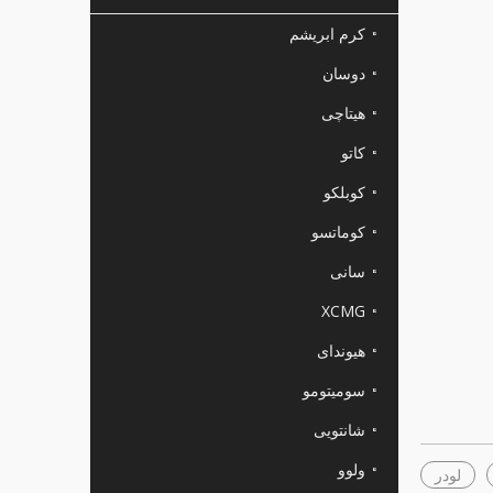
کرم ابریشم
دوسان
هیتاچی
کاتو
کوبلکو
کوماتسو
سانی
XCMG
هیوندای
سومیتومو
شانتویی
ولوو
لودر