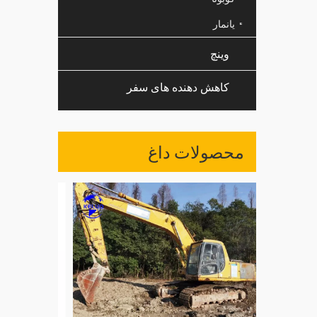
یانمار
وینچ
کاهش دهنده های سفر
محصولات داغ
ن WA300
WA350 