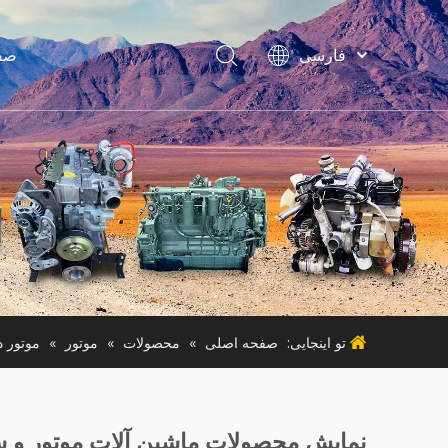
فارسی
صف
Bahasa
indonesia
Türk dili
لواز
ไทย
ماشین آ
Italiano
Deutsch
Português
ماشی
Español
Pусский
Français
تو اینجایی:
صفحه اصلی
»
محصولات
»
موتور
»
موتور د
English
نمایش محصولات ماشین آلات موتور و س