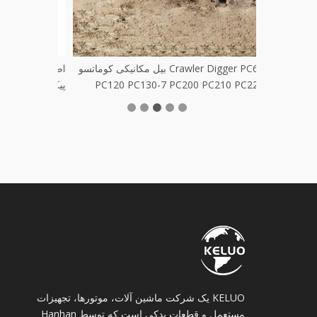
بیل مکانیکی کوماتسو Crawler Digger PC60
PC120 PC130-7 PC200 PC210 PC220
پیکاپ
KELUO یک شرکت ماشین آلات، موتورها، تجهیزات
مستعمل و قطعات یدکی است که توسط Hanhan