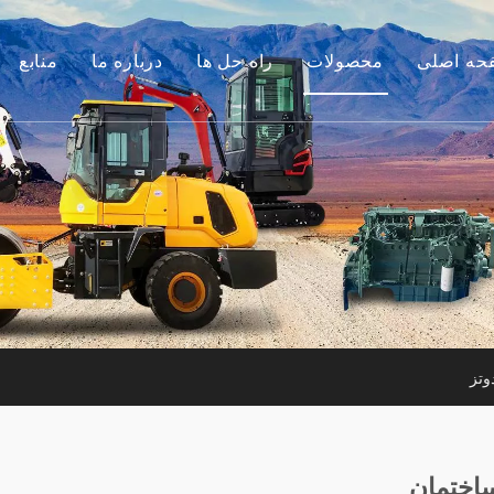
حه اصلی
محصولات
راه حل ها
درباره ما
منابع
موتور
داستان ما
راهنماها
م جانبی بیل مکانیکی
مزیت ما
سوالات متداول
لات ساختمانی کوچک
فیلم های
موتور استفاده شده
ن آلات مورد استفاده
وتز
اختمان