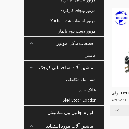
موتور ویچای کارکرده
موتور استفاده شده Yuchai
موتور دست دوم یانمار
قطعات یدکی موتور
کامینز
ماشین آلات ساختمانی کوچک
مینی بیل مکانیکی
غلتک جاده
موتور جدید دیزل Deutz BF4M 2012 برای
پمپ بتن
Skid Steer Loader
لوازم جانبی بیل مکانیکی
ماشین آلات مورد استفاده