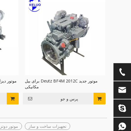
موتور جدید Deutz BF4M 2012C برای بیل
مکانیکی
پرس و جو
تجهیزات ساخت و ساز
موتور دوتز