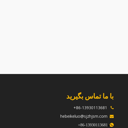
با ما تماس بگیرید
86-13930113681+

hebeikeluo@sjzhjsm.com

ه
+
13930113681-86
