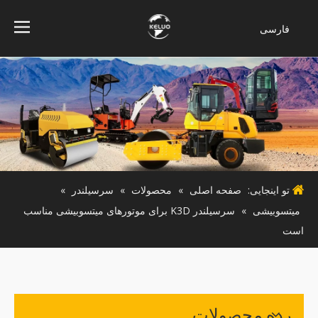
فارسی
Bahasa
indonesia
Türk dili
ไทย
Italiano
Deutsch
Português
تو اینجایی:
صفحه اصلی
»
محصولات
»
سرسیلندر
»
Español
میتسوبیشی
»
سرسیلندر K3D برای موتورهای میتسوبیشی مناسب
Pусский
است
Français
English
رده محصولات