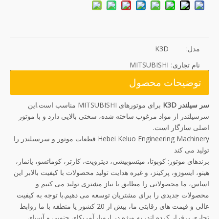
مدل:
K3D
نام تجاری:
MITSUBISHI
توضیحات محصول
سر سیلندر K3D
برای موتورهای MITSUBISHI مناسب است.این
سرسیلندر از مواد مرغوب ساخته شده، سختی بالایی دارد و با موتور
اصلی سازگار است.
Hebei Keluo Engineering Machinery قطعات موتور و سرسیلندر را
تولید می کند
برندهای موتور: کوبوتا، میتسوبیشی، دیترویت، کارتر، کوماتسو، یانمار،
هینو، ایسوزو، پرکینز، و غیره هدایت تولید محصولات با کیفیت بالابر این
اساس، ما محصولاتی را مطابق با نیاز مشتری تولید می کنیم و
محصولات جدیدی را برای مشتریان توسعه می دهیم.با توجه به کیفیت
عالی و قیمت های رقابتی ما، بیش از 20 کشور یا منطقه با ما روابط
تجاری برقرار کرده اند، به ویژه در اروپا، آمریکای جنوبی و آسیای