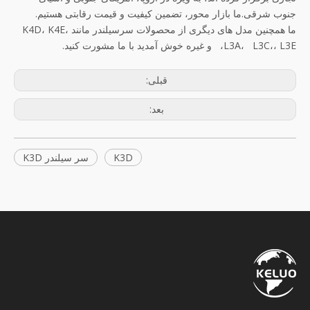
جنوب شرقی.ما بازار محور، تضمین کیفیت و قیمت رقابتی هستیم.
ما همچنین مدل های دیگری از محصولات سرسیلندر مانند K4D، K4E،
L3A، L3C،، L3E، و غیره خوش آمدید با ما مشورت کنید.
قبلی:
بعد:
K3D
سر سیلندر K3D