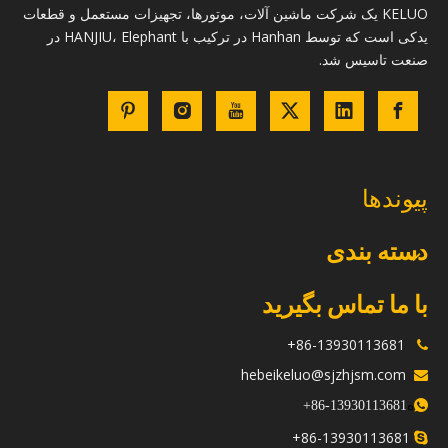
KELUO یک شرکت ماشین آلات، موتورها، تجهیزات مستعمل و قطعات
یدکی است که توسط Hanhan در ترکیب با HANJIU، Elephant در
صنعت تاسیس شد.
پیوندها
دسته بندی
با ما تماس بگیرید
86-13930113681+

hebeikeluo@sjzhjsm.com

ه
+
13930113681-86

86-13930113681+
