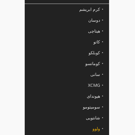
کرم ابریشم
دوسان
هیتاچی
کاتو
کوبلکو
کوماتسو
سانی
XCMG
هیوندای
سومیتومو
شانتویی
ولوو