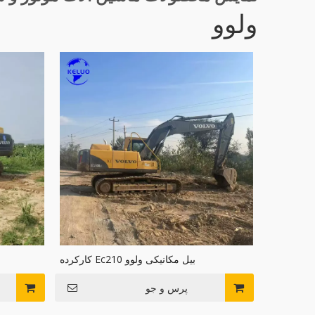
ولوو
بیل مکانیکی ولوو Ec210 کارکرده
پرس و جو