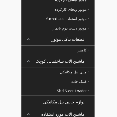
موتور ویچای کارکرده
موتور استفاده شده Yuchai
موتور دست دوم یانمار
قطعات یدکی موتور
کامینز
ماشین آلات ساختمانی کوچک
مینی بیل مکانیکی
غلتک جاده
Skid Steer Loader
لوازم جانبی بیل مکانیکی
ماشین آلات مورد استفاده