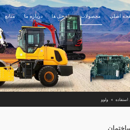
حه اصلی
محصولات
راه حل ها
درباره ما
منابع
موتور
داستان ما
راهنماها
م جانبی بیل مکانیکی
مزیت ما
سوالات متداول
لات ساختمانی کوچک
فیلم های
موتور استفاده شده
ن آلات مورد استفاده
استفاده
»
ولوو
اختمان