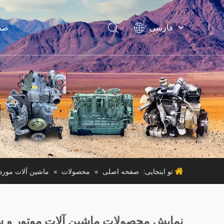
فارسی
صف
Bahasa
indonesia
Türk dili
لواز
ไทย
ماشین آ
Italiano
Deutsch
Português
ماشی
Español
Pусский
Français
تو اینجایی:
صفحه اصلی
»
محصولات
»
ماشین آلات مورد 
English
نمایش محصولات ماشین آلات موتور و س