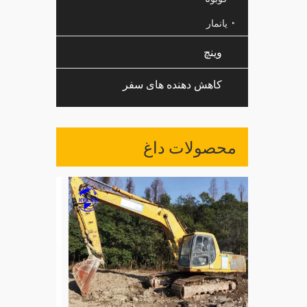
یانمار
وینچ
کاهش دهنده های سفر
محصولات داغ
ن WA300
WA350 