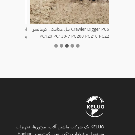
بیل مکانیکی کوماتسو Crawler Digger PC60
PC120 PC130-7 PC200 PC210 PC220
پیکاپ
KELUO یک شرکت ماشین آلات، موتورها، تجهیزات
مستعمل و قطعات یدکی است که توسط Hanhan