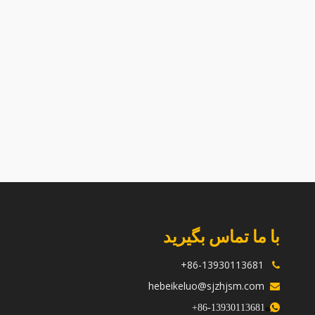
با ما تماس بگیرید
86-13930113681+

hebeikeluo@sjzhjsm.com

ه
+
13930113681-86
