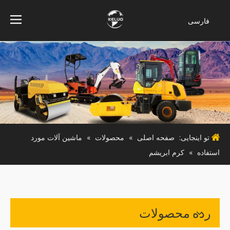
فارسی
Bahasa
indonesia
Türk dili
ไทย
Italiano
Deutsch
Português
تو اینجایی:
صفحه اصلی
»
محصولات
»
ماشین آلات مورد
Español
استفاده
»
کرم ابریشم
Pусский
Français
English
رده محصولات