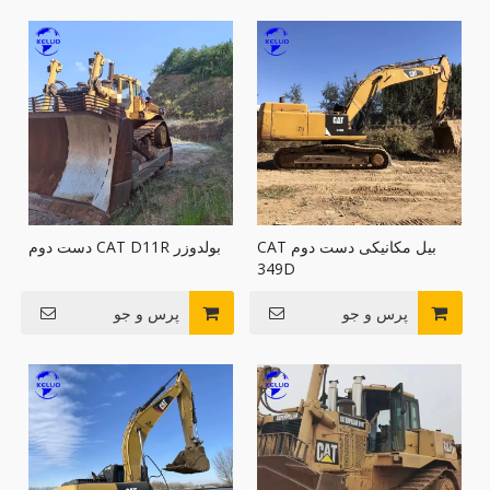
بیل مکانیکی دست دوم CAT
بولدوزر CAT D11R دست دوم
349D
پرس و جو
پرس و جو