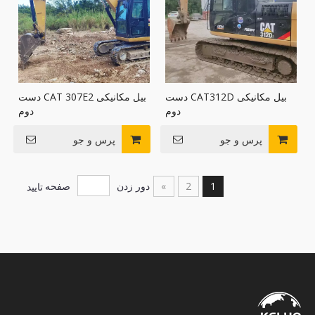
بیل مکانیکی CAT312D دست
بیل مکانیکی CAT 307E2 دست
دوم
دوم
پرس و جو
پرس و جو
1
2
»
دور زدن
صفحه
تایید