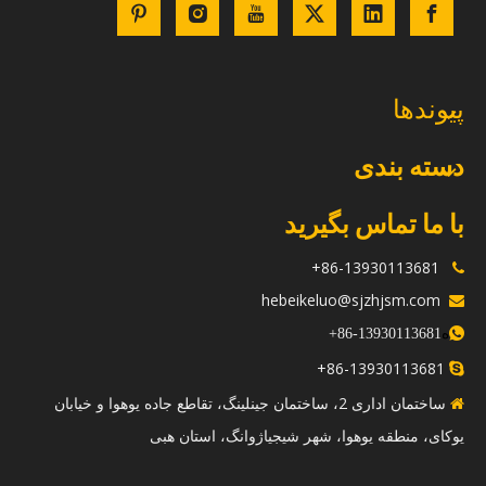
پیوندها
دسته بندی
با ما تماس بگیرید
86-13930113681+

hebeikeluo@sjzhjsm.com

ه
+
13930113681-86

86-13930113681+

ساختمان اداری 2، ساختمان جینلینگ، تقاطع جاده یوهوا و خیابان

یوکای، منطقه یوهوا، شهر شیجیاژوانگ، استان هبی