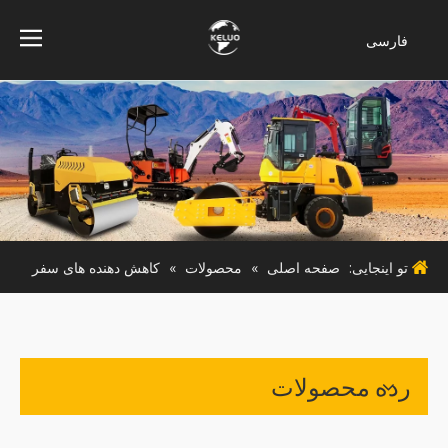
فارسی
Bahasa
indonesia
Türk dili
ไทย
Italiano
Deutsch
Português
تو اینجایی:
صفحه اصلی
»
محصولات
»
کاهش دهنده های سفر
Español
Pусский
Français
English
رده محصولات