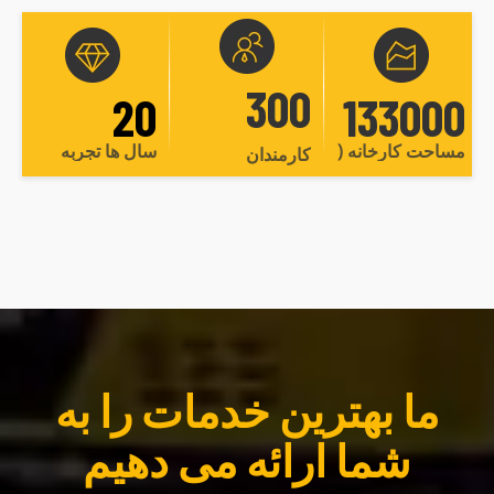
300
20
133000
مساحت کارخانه (متر مربع)
سال ها تجربه
کارمندان
ما بهترین خدمات را به
شما ارائه می دهیم