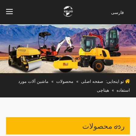
فارسی
Bahasa
indonesia
Türk dili
ไทย
Italiano
Deutsch
Português
تو اینجایی:
صفحه اصلی
»
محصولات
»
ماشین آلات مورد
Español
استفاده
»
هیتاچی
Pусский
Français
English
رده محصولات