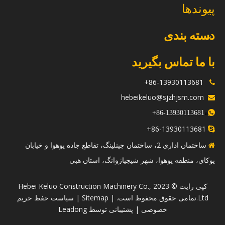
پیوندها
دسته بندی
با ما تماس بگیرید
86-13930113681+

hebeikeluo@sjzhjsm.com

ه
+
13930113681-86

86-13930113681+

ساختمان اداری 2، ساختمان جینلینگ، تقاطع جاده یوهوا و خیابان

یوکای، منطقه یوهوا، شهر شیجیاژوانگ، استان هبی
​کپی رایت © 2023 Hebei Keluo Construction Machinery Co.,
Ltd.تمامی حقوق محفوظ است. |
Sitemap
|
سیاست حفظ حریم
خصوصی
| پشتیبانی توسط
Leadong