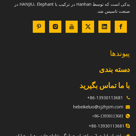
یدکی است که توسط Hanhan در ترکیب با HANJIU، Elephant در
صنعت تاسیس شد.
پیوندها
دسته بندی
با ما تماس بگیرید
86-13930113681+

hebeikeluo@sjzhjsm.com

ه
+
13930113681-86

86-13930113681+

ساختمان اداری 2، ساختمان جینلینگ، تقاطع جاده یوهوا و خیابان
