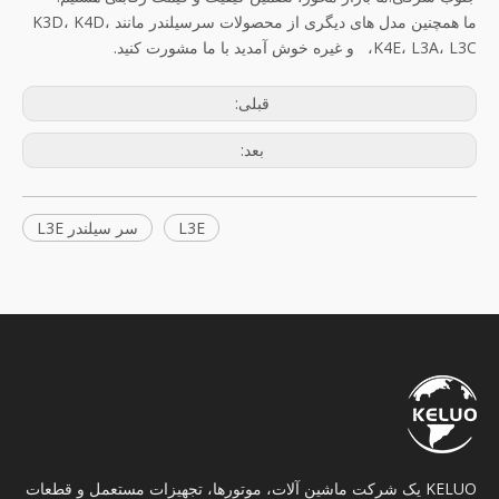
ما همچنین مدل های دیگری از محصولات سرسیلندر مانند K3D، K4D،
K4E، L3A، L3C، و غیره خوش آمدید با ما مشورت کنید.
قبلی:
بعد:
L3E
سر سیلندر L3E
KELUO یک شرکت ماشین آلات، موتورها، تجهیزات مستعمل و قطعات