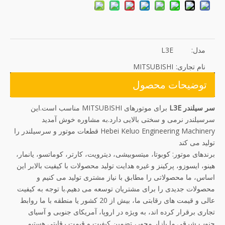
مدل:
L3E
نام تجاری:
MITSUBISHI
توضیحات محصول
سر سیلندر L3E
برای موتورهای MITSUBISHI مناسب است.این
سرسیلندر نرمی و سختی بالایی دارد.به مشاوره خوش آمدید
Hebei Keluo Engineering Machinery قطعات موتور و سرسیلندر را
تولید می کند
برندهای موتور: کوبوتا، میتسوبیشی، دیترویت، کارتر، کوماتسو، یانمار،
هینو، ایسوزو، پرکینز و غیره هدایت تولید محصولات با کیفیت بالابر این
اساس، ما محصولاتی را مطابق با نیاز مشتری تولید می کنیم و
محصولات جدیدی را برای مشتریان توسعه می دهیم.با توجه به کیفیت
عالی و قیمت های رقابتی ما، بیش از 20 کشور یا منطقه با ما روابط
تجاری برقرار کرده اند، به ویژه در اروپا، آمریکای جنوبی و آسیای
جنوب شرقی.ما بازار محور، تضمین کیفیت و قیمت رقابتی هستیم.