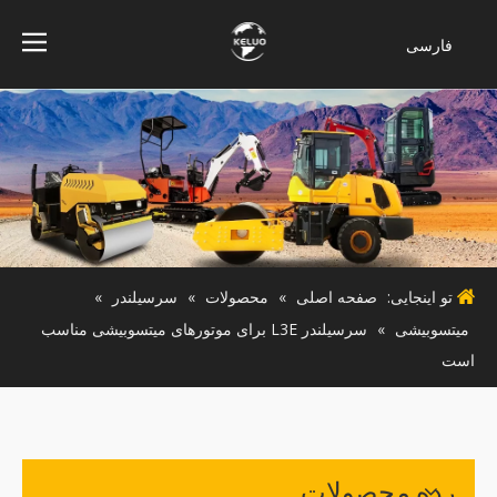
فارسی
Bahasa
indonesia
Türk dili
ไทย
Italiano
Deutsch
Português
تو اینجایی:
صفحه اصلی
»
محصولات
»
سرسیلندر
»
Español
میتسوبیشی
»
سرسیلندر L3E برای موتورهای میتسوبیشی مناسب
Pусский
است
Français
English
رده محصولات