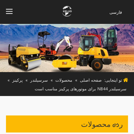
فارسی
Bahasa
indonesia
Türk dili
ไทย
Italiano
Deutsch
Português
تو اینجایی:
صفحه اصلی
»
محصولات
»
سرسیلندر
»
پرکینز
»
Español
سرسیلندر N844 برای موتورهای پرکینز مناسب است
Pусский
Français
English
رده محصولات