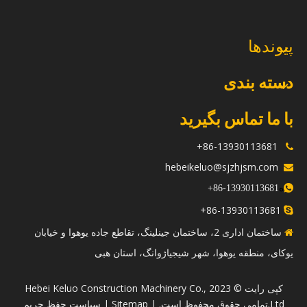
پیوندها
دسته بندی
با ما تماس بگیرید
86-13930113681+

hebeikeluo@sjzhjsm.com

ه
+
13930113681-86

86-13930113681+

ساختمان اداری 2، ساختمان جینلینگ، تقاطع جاده یوهوا و خیابان

یوکای، منطقه یوهوا، شهر شیجیاژوانگ، استان هبی
​کپی رایت © 2023 Hebei Keluo Construction Machinery Co.,
Ltd.تمامی حقوق محفوظ است. |
Sitemap
|
سیاست حفظ حریم