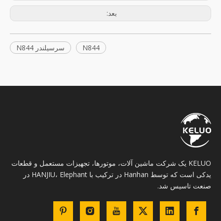
بعد:
N844
سرسیلندر N844
KELUO یک شرکت ماشین آلات، موتورها، تجهیزات مستعمل و قطعات
یدکی است که توسط Hanhan در ترکیب با HANJIU، Elephant در
صنعت تاسیس شد.