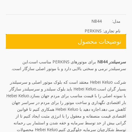
مدل:
N844
نام تجاری:
PERKINS
توضیحات محصول
سرسیلندر N844
برای موتورهای PERKINS مناسب است.این
سرسیلندر نرمی و سختی بالایی دارد و با موتور اصلی سازگار است.
شرکت Hebei Keluo معتقد است که بلوک موتور اصلی و سرسیلندر
بسیار گران است.Hebei Keluo باید بلوک سیلندر و سرسیلندر سازگار
با نمونه اصلی را با قیمت مناسب برای مردم جهان بسازد.Hebei Keluo
بار اقتصادی نگهداری و ساخت موتور را برای مردم در سراسر جهان
کاهش می دهد.اجازه دهید با Hebei Keluo همکاری کنیم تا قوانین
اقتصادی قیمت منصفانه و معقول را با انرژی مثبت ایجاد کنیم تا از
گرانی بیش از حد توسط سرمایه و خفه شدن و استثمار بی رحمانه
توسط شکارچیان سرمایه جلوگیری کنیم.Hebei Keluo محصولات