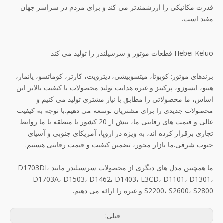
قدرت مکانیکی را ارزشمندتر می کند و برای مردم در سراسر جهان
مفید است.
Hebei Keluo قطعات موتور و سرسیلندر را تولید می کند
برندهای موتور: کوبوتا، میتسوبیشی، دیترویت، کارتر، کوماتسو، یانمار،
هینو، ایسوزو، پرکینز و غیره هدایت تولید محصولات با کیفیت بالابر این
اساس، ما محصولاتی را مطابق با نیاز مشتری تولید می کنیم و
محصولات جدیدی را برای مشتریان توسعه می دهیم.با توجه به کیفیت
عالی و قیمت های رقابتی ما، بیش از 20 کشور یا منطقه با ما روابط
تجاری برقرار کرده اند، به ویژه در اروپا، آمریکای جنوبی و آسیای
جنوب شرقی.ما بازار محور، تضمین کیفیت و قیمت رقابتی هستیم.
ما همچنین مدل های دیگری از محصولات سرسیلندر مانند D1703DI،
D1703A، D1503، D1462، D1403، E3CD، D1101، D1301،
S2200، S2600، S2800 و غیره را ارائه می دهیم.
قبلی: