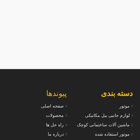
سرسیلندر 403-15 برای موتورهای پرکینز
سرسیلندر 403T-15 برا
اسب است
مناسب است.
دسته بندی
پیوندها
موتور
صفحه اصلی
لوازم جانبی بیل مکانیکی
محصولات
ماشین آلات ساختمانی کوچک
راه حل ها
موتور استفاده شده
درباره ما