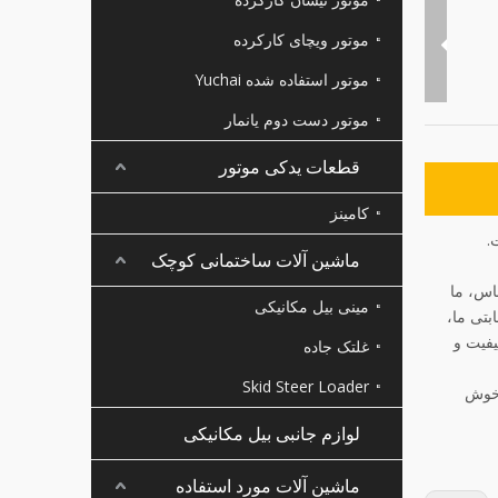
موتور ویچای کارکرده
موتور استفاده شده Yuchai
موتور دست دوم یانمار
قطعات یدکی موتور
کامینز
ماشین آلات ساختمانی کوچک
ساس، ما
مینی بیل مکانیکی
بتی ما،
یفیت و
غلتک جاده
Skid Steer Loader
اوره با ما خوش
لوازم جانبی بیل مکانیکی
ماشین آلات مورد استفاده