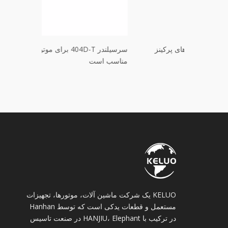
ی موتورهای پرکینز
سرسیلندر 404D برای موتورهای پرکینز
مناسب است
مناسب است
KELUO یک شرکت ماشین آلات، موتورها، تجهیزات
مستعمل و قطعات یدکی است که توسط Hanhan
در ترکیب با HANJIU، Elephant در صنعت تاسیس