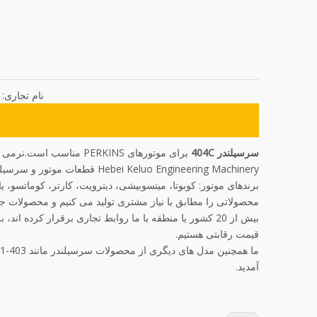
نام تجاری:
سرسیلندر 404C
برای موتورهای PERKINS مناسب است.نرمی و سختی بالایی دارد و با موتور اصلی سازگار است.این بهترین انتخاب شما است.
Hebei Keluo Engineering Machinery قطعات موتور و سرسیلندر را تولید می کند
برندهای موتور: کوبوتا، میتسوبیشی، دیترویت، کارتر، کوماتسو، یان
محصولاتی را مطابق با نیاز مشتری تولید می کنیم و محصولات جد
بیش از 20 کشور یا منطقه با ما روابط تجاری برقرار کرده
قیمت رقابتی هستیم.
آمدید.