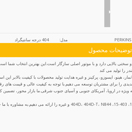
PERKINS
مدل:
404 درجه سانتیگراد
توضیحات محصول
مار، هینو، ایسوزو، پرکینز و غیره هدایت تولید محصولات با کیفیت بالابر این ا
یدی را برای مشتریان توسعه می دهیم.با توجه به کیفیت عالی و قیمت های رقا
 اند، به ویژه در اروپا، آمریکای جنوبی و آسیای جنوب شرقی.ما بازار محور، تضمین ک
ما همچنین مدل های دیگری از محصولات سرسیلندر مانند 403-11، 403-15، 404D، 404D-T، N844 و غیره را ارائه می دهیم.به مش