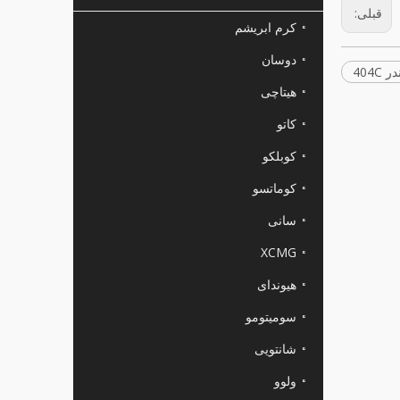
قبلی:
کرم ابریشم
دوسان
404C
هیتاچی
کاتو
کوبلکو
کوماتسو
سانی
XCMG
هیوندای
سومیتومو
شانتویی
ولوو