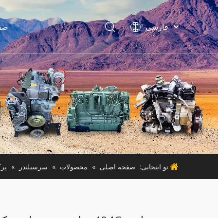
فارسی
صف
Bahasa
indonesia
Türk dili
لواز
ไทย
ماشین آ
Italiano
Deutsch
Português
ماشی
Español
Pусский
Français
تو اینجایی:
صفحه اصلی
»
محصولات
»
سرسیلندر
»
پرک
English