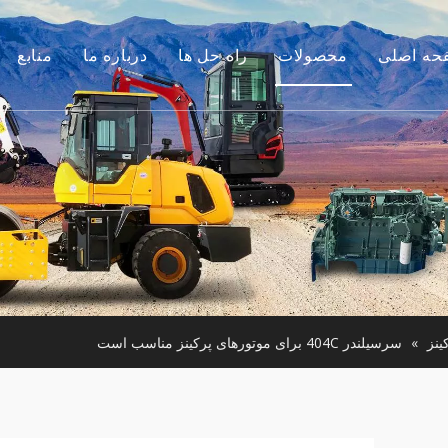
حه اصلی
محصولات
راه حل ها
درباره ما
منابع
موتور
داستان ما
راهنماها
م جانبی بیل مکانیکی
مزیت ما
سوالات متداول
لات ساختمانی کوچک
فیلم های
موتور استفاده شده
ن آلات مورد استفاده
ینز
»
سرسیلندر 404C برای موتورهای پرکینز مناسب است