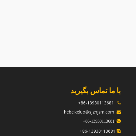
سرسیلندر 403-11 برای موتورهای پرکینز
مناسب است
من
با ما تماس بگیرید
86-13930113681+

hebeikeluo@sjzhjsm.com

ه
+
13930113681-86

86-13930113681+
