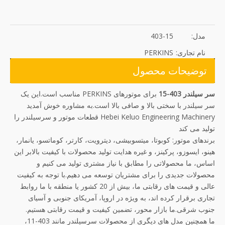
مدل:
403-15
نام تجاری:
PERKINS
توضیحات محصول
سر سیلندر 403-15
برای موتورهای PERKINS مناسب است.این یک
سر سیلندر با سختی بالا و صافی بالا است.به مشاوره خوش آمدید
Hebei Keluo Engineering Machinery قطعات موتور و سرسیلندر را
تولید می کند
برندهای موتور: کوبوتا، میتسوبیشی، دیترویت، کارتر، کوماتسو، یانمار،
هینو، ایسوزو، پرکینز، و غیره هدایت تولید محصولات با کیفیت بالابر این
اساس، ما محصولاتی را مطابق با نیاز مشتری تولید می کنیم و
محصولات جدیدی را برای مشتریان توسعه می دهیم.با توجه به کیفیت
عالی و قیمت های رقابتی ما، بیش از 20 کشور یا منطقه با ما روابط
تجاری برقرار کرده اند، به ویژه در اروپا، آمریکای جنوبی و آسیای
جنوب شرقی.ما بازار محور، تضمین کیفیت و قیمت رقابتی هستیم.
ما همچنین مدل های دیگری از محصولات سرسیلندر مانند 403-11،