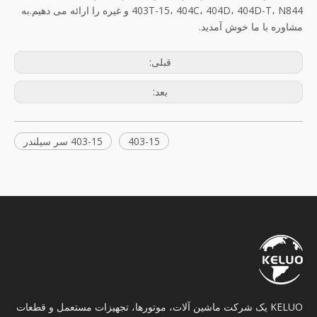
403T-15، 404C، 404D، 404D-T، N844 و غیره را ارائه می دهیم.به
مشاوره با ما خوش آمدید.
قبلی:
بعد:
403-15
403-15 سر سیلندر
KELUO یک شرکت ماشین آلات، موتورها، تجهیزات مستعمل و قطعات