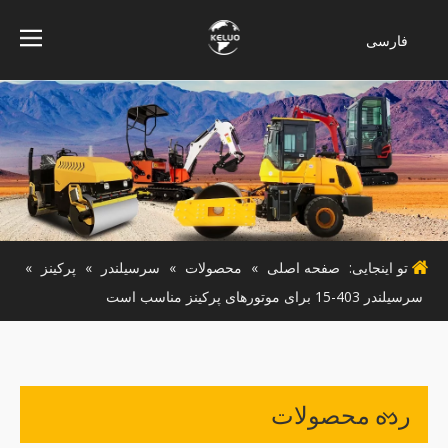
فارسی
Bahasa
indonesia
Türk dili
ไทย
Italiano
Deutsch
Português
تو اینجایی:
صفحه اصلی
»
محصولات
»
سرسیلندر
»
پرکینز
»
Español
سرسیلندر 403-15 برای موتورهای پرکینز مناسب است
Pусский
Français
English
رده محصولات