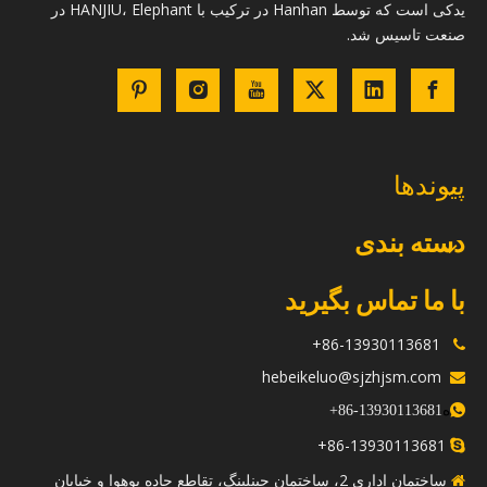
یدکی است که توسط Hanhan در ترکیب با HANJIU، Elephant در
صنعت تاسیس شد.
پیوندها
دسته بندی
با ما تماس بگیرید
86-13930113681+

hebeikeluo@sjzhjsm.com

ه
+
13930113681-86

86-13930113681+

ساختمان اداری 2، ساختمان جینلینگ، تقاطع جاده یوهوا و خیابان
