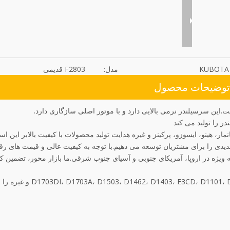
KUBOTA
مدل:
F2803 قدیمی
توضیحات محصول
مار، هینو، ایسوزو، پرکینز و غیره هدایت تولید محصولات با کیفیت بالابر این ا
یدی را برای مشتریان توسعه می دهیم.با توجه به کیفیت عالی و قیمت های رقا
 اند، به ویژه در اروپا، آمریکای جنوبی و آسیای جنوب شرقی.ما بازار محور، تضمین ک
ما همچنین مدل های دیگری از محصولات سرسیلندر مانند  E3CD، D1101، D1301