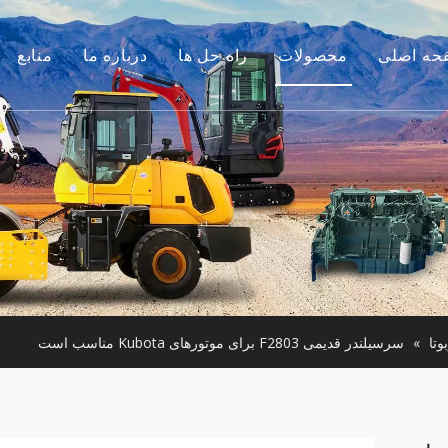
حه اصلی
محصولات
راه حل ها
درباره ما
منابع
موتور
داستان ما
راهنماها
م جانبی بیل مکانیکی
مزیت ما
سوالات متداول
لات ساختمانی کوچک
فیلم های
موتور استفاده شده
ن آلات مورد استفاده
وتا
»
سرسیلندر قدیمی F2803 برای موتورهای Kubota مناسب است