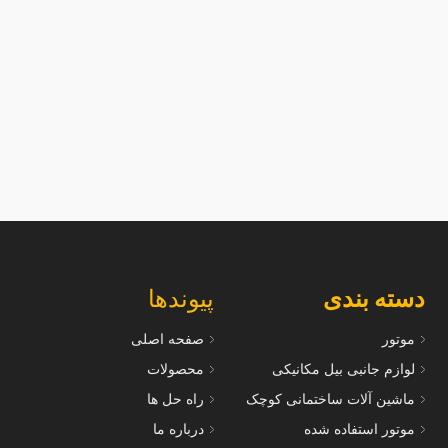
سرسیلندر Z500--600 برای موتورهای
سرسیلندر 02
 مناسب است
مناسب است
دسته بندی
پیوندها
موتور
صفحه اصلی
لوازم جانبی بیل مکانیکی
محصولات
ماشین آلات ساختمانی کوچک
راه حل ها
موتور استفاده شده
درباره ما