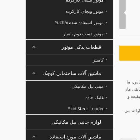
موتور ویچای کارکرده
موتور استفاده شده Yuchai
موتور دست دوم یانمار
قطعات یدکی موتور
کامینز
ماشین آلات ساختمانی کوچک
ساس، ما
مینی بیل مکانیکی
بتی ما،
یفیت و
غلتک جاده
Skid Steer Loader
D1703DI، D1703A، D1503، D1462، D1403، و غیره را ارائه می
لوازم جانبی بیل مکانیکی
ماشین آلات مورد استفاده