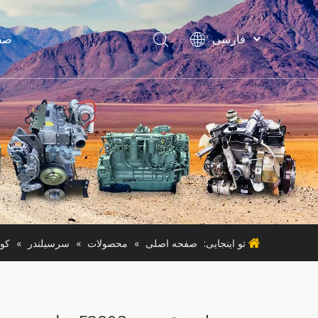
فارسی
صف
Bahasa
indonesia
Türk dili
لواز
ไทย
ماشین آ
Italiano
Deutsch
Português
ماشی
Español
Pусский
Français
تو اینجایی:
صفحه اصلی
»
محصولات
»
سرسیلندر
»
کوب
English