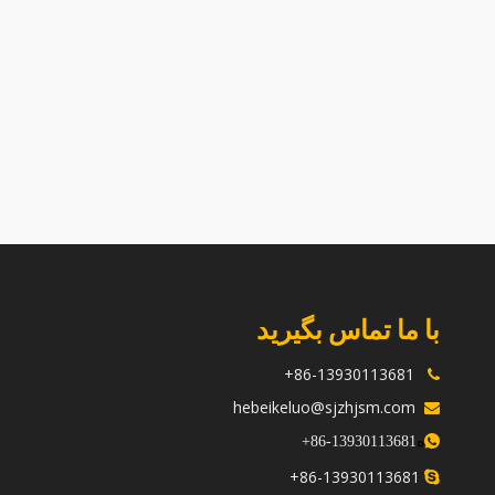
سرسیلندر Z482a برای موتورهای Kubota
سرسیلندر Z482e برای موتورهای Kubota
مناسب است
Kubota
با ما تماس بگیرید
86-13930113681+

hebeikeluo@sjzhjsm.com

ه
+
13930113681-86

86-13930113681+
