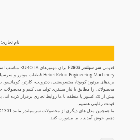
نام تجاری:
قدیمی
سر سیلندر F2803
برای موتورهای KUBOTA مناسب است.این سرسیلندر نرمی بالایی دارد و با موتور اصلی سازگاری دارد.
Hebei Keluo Engineering Machinery قطعات موتور و سرسیلندر را تولید می کند
برندهای موتور: کوبوتا، میتسوبیشی، دیترویت، کارتر، کوماتسو، یان
محصولاتی را مطابق با نیاز مشتری تولید می کنیم و محصولات جد
بیش از 20 کشور یا منطقه با ما روابط تجاری برقرار کرده
قیمت رقابتی هستیم.
دهیم. خوش آمدید با ما مشورت کنید.