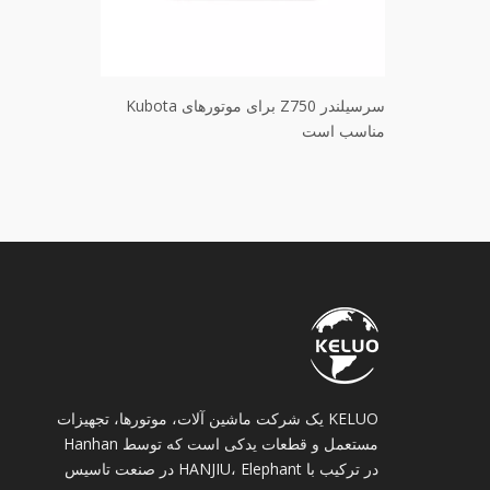
Z6 برای موتور Kubota
سرسیلندر Z750 برای موتورهای Kubota
مناسب است
مناسب است
KELUO یک شرکت ماشین آلات، موتورها، تجهیزات
مستعمل و قطعات یدکی است که توسط Hanhan
در ترکیب با HANJIU، Elephant در صنعت تاسیس