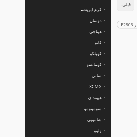
قبلی:
کرم ابریشم
دوسان
F2
هیتاچی
کاتو
کوبلکو
کوماتسو
سانی
XCMG
هیوندای
سومیتومو
شانتویی
ولوو