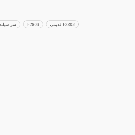
F2803 قدیمی
F2803
سر سیلندر 803