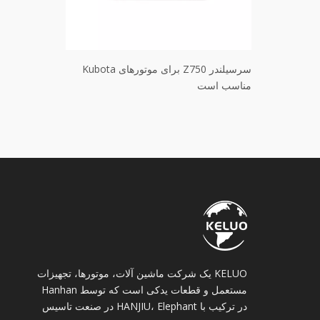
Z6 برای موتور Kubota
سرسیلندر Z750 برای موتورهای Kubota
مناسب است
مناسب است
KELUO یک شرکت ماشین آلات، موتورها، تجهیزات
مستعمل و قطعات یدکی است که توسط Hanhan
در ترکیب با HANJIU، Elephant در صنعت تاسیس