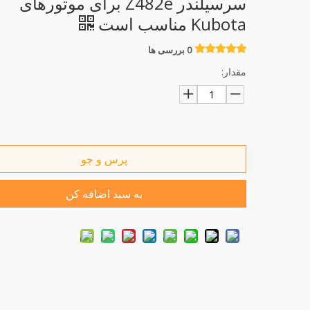
سرسیلندر Z482e برای موتورهای
Kubota مناسب است
0 بررسی ها
مقدار:
پرس و جو
به سبد اضافه کن