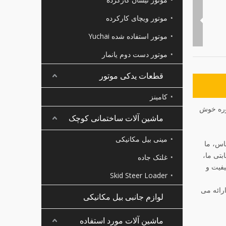
موتور ویچای کارکرده
موتور استفاده شده Yuchai
موتور دست دوم یانمار
قطعات یدکی موتور
کامینز
شاوره خوش
ماشین آلات ساختمانی کوچک
مینی بیل مکانیکی
ساس، ما
بتی ما،
غلتک جاده
یفیت و
Skid Steer Loader
D1703DI، D1703A، D1503، D1462، D1403، و غیره را ارائه می
لوازم جانبی بیل مکانیکی
ماشین آلات مورد استفاده