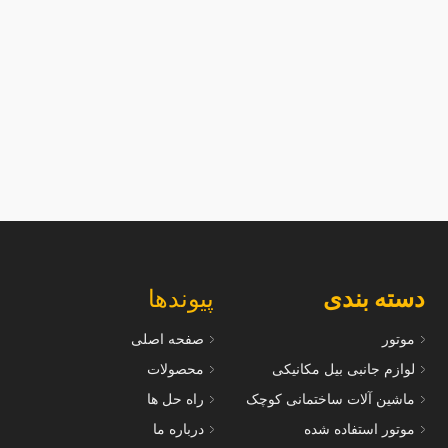
سرسیلندر Z500--600 برای موتورهای
سرسیلندر 02
 مناسب است
مناسب است
دسته بندی
پیوندها
موتور
صفحه اصلی
لوازم جانبی بیل مکانیکی
محصولات
ماشین آلات ساختمانی کوچک
راه حل ها
موتور استفاده شده
درباره ما