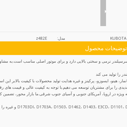
KUBOTA
مدل:
z482E
توضیحات محصول
 مناسب است.این سرسیلندر نرمی و سختی بالایی دارد و برای موتور اصلی مناسب است.به م
مار، هینو، ایسوزو، پرکینز و غیره هدایت تولید محصولات با کیفیت بالابر این ا
یدی را برای مشتریان توسعه می دهیم.با توجه به کیفیت عالی و قیمت های رقا
 اند، به ویژه در اروپا، آمریکای جنوبی و آسیای جنوب شرقی.ما بازار محور، تضمین ک
ما همچنین مدل های دیگری از محصولات سرسیلندر مانند  E3CD، D1101، D1301