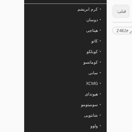
کرم ابریشم
قبلی:
دوسان
هیتاچی
Z4
کاتو
کوبلکو
کوماتسو
سانی
XCMG
هیوندای
سومیتومو
شانتویی
ولوو