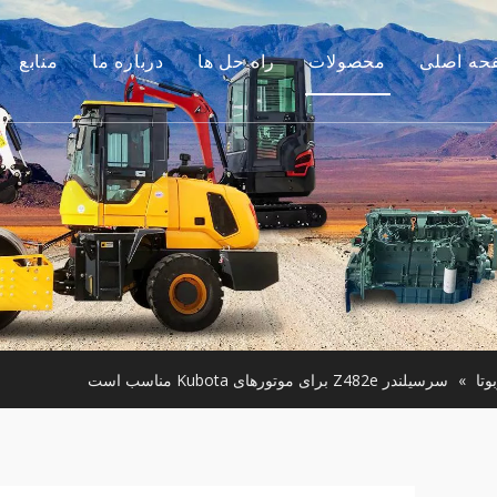
حه اصلی
محصولات
راه حل ها
درباره ما
منابع
موتور
داستان ما
راهنماها
م جانبی بیل مکانیکی
مزیت ما
سوالات متداول
لات ساختمانی کوچک
فیلم های
موتور استفاده شده
ن آلات مورد استفاده
وتا
»
سرسیلندر Z482e برای موتورهای Kubota مناسب است