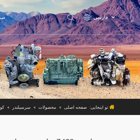
فارسی
صف
Bahasa
indonesia
Türk dili
لواز
ไทย
ماشین آ
Italiano
Deutsch
Português
ماشی
Español
Pусский
Français
تو اینجایی:
صفحه اصلی
»
محصولات
»
سرسیلندر
»
کوب
English