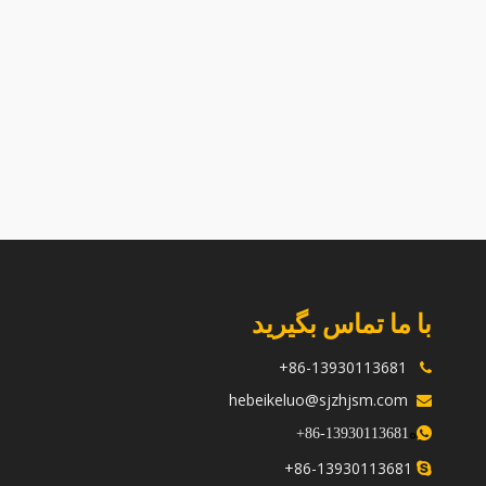
سرسیلندر V3800 برای موتورهای Kubota
سرسیلندر Z482a برای موتورهای Kubota
مناسب است
Kubota
با ما تماس بگیرید
86-13930113681+

hebeikeluo@sjzhjsm.com

ه
+
13930113681-86

86-13930113681+
