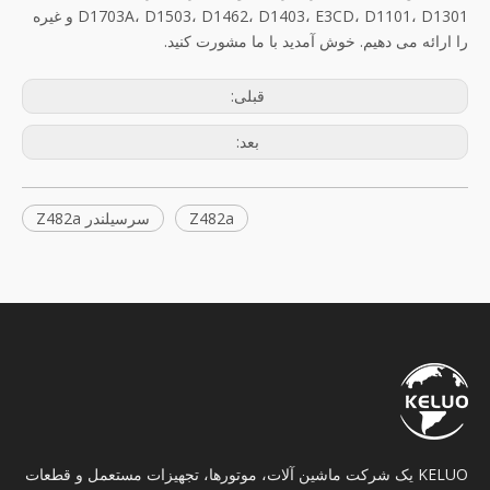
D1703A، D1503، D1462، D1403، E3CD، D1101، D1301 و غیره
را ارائه می دهیم. خوش آمدید با ما مشورت کنید.
قبلی:
بعد:
Z482a
سرسیلندر Z482a
KELUO یک شرکت ماشین آلات، موتورها، تجهیزات مستعمل و قطعات