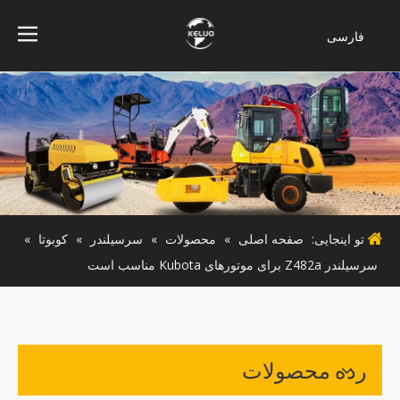
فارسی
Bahasa
indonesia
Türk dili
ไทย
Italiano
Deutsch
Português
تو اینجایی:
صفحه اصلی
»
محصولات
»
سرسیلندر
»
کوبوتا
»
Español
سرسیلندر Z482a برای موتورهای Kubota مناسب است
Pусский
Français
English
رده محصولات