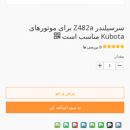
سرسیلندر Z482a برای موتورهای
Kubota مناسب است
0 بررسی ها
مقدار:
پرس و جو
به سبد اضافه کن