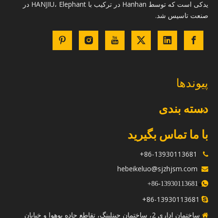
یدکی است که توسط Hanhan در ترکیب با HANJIU، Elephant در
صنعت تاسیس شد.
پیوندها
دسته بندی
با ما تماس بگیرید
86-13930113681+

hebeikeluo@sjzhjsm.com

ه
+
13930113681-86

86-13930113681+

ساختمان اداری 2، ساختمان جینلینگ، تقاطع جاده یوهوا و خیابان
