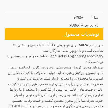
مدل:
z482A
نام تجاری:
KUBOTA
توضیحات محصول
سرسیلندر z482A
برای موتورهای KUBOTA با نرمی و سختی بالا
مناسب است و با موتور اصلی سازگار است.
Hebei Keluo Engineering Machinery قطعات موتور و سرسیلندر را
تولید می کند
برندهای موتور: کوبوتا، میتسوبیشی، دیترویت، کارتر، کوماتسو، یانمار،
هینو، ایسوزو، پرکینز و غیره هدایت تولید محصولات با کیفیت بالابر این
اساس، ما محصولاتی را مطابق با نیاز مشتری تولید می کنیم و
محصولات جدیدی را برای مشتریان توسعه می دهیم.با توجه به کیفیت
عالی و قیمت های رقابتی ما، بیش از 20 کشور یا منطقه با ما روابط
تجاری برقرار کرده اند، به ویژه در اروپا، آمریکای جنوبی و آسیای
جنوب شرقی.ما بازار محور، تضمین کیفیت و قیمت رقابتی هستیم.
ما همچنین مدل های دیگری از محصولات سرسیلندر مانند D1703DI،