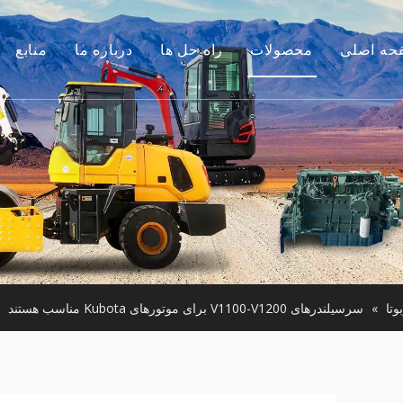
حه اصلی
محصولات
راه حل ها
درباره ما
منابع
موتور
داستان ما
راهنماها
م جانبی بیل مکانیکی
مزیت ما
سوالات متداول
لات ساختمانی کوچک
فیلم های
موتور استفاده شده
ن آلات مورد استفاده
وتا
»
سرسیلندرهای V1100-V1200 برای موتورهای Kubota مناسب هستند