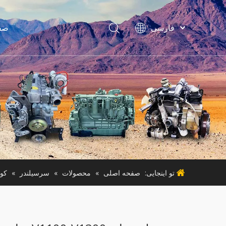
فارسی
صف
Bahasa
indonesia
Türk dili
لواز
ไทย
ماشین آ
Italiano
Deutsch
Português
ماشی
Español
Pусский
Français
تو اینجایی:
صفحه اصلی
»
محصولات
»
سرسیلندر
»
کوب
English