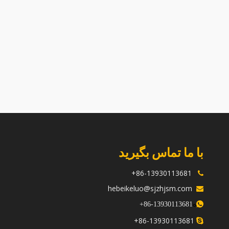
سرسیلندر Z482a برای موتورهای Kubota
سرسیلندر Z482e برای موتورهای Kubota
مناسب است
Kubota
با ما تماس بگیرید
86-13930113681+

hebeikeluo@sjzhjsm.com

ه
+
13930113681-86

86-13930113681+
