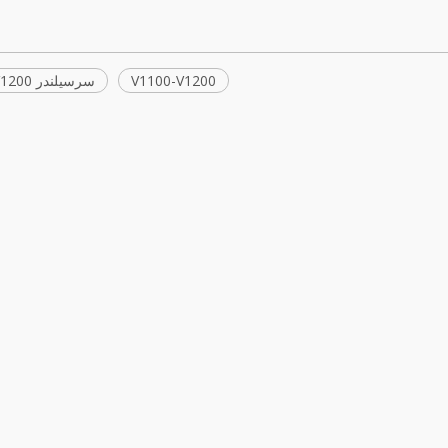
V1100-V1200
سرسیلندر V1100-V1200