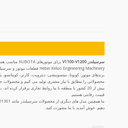
سرسیلندر V1100-V1200
برای موتورهای KUBOTA مناسب هستند، نرمی خوبی دارند و با موتورهای اصلی سازگار هستند.
Hebei Keluo Engineering Machinery قطعات موتور و سرسیلندر را تولید می کند
برندهای موتور: کوبوتا، میتسوبیشی، دیترویت، کارتر، کوماتسو، یان
محصولاتی را مطابق با نیاز مشتری تولید می کنیم و محصولات جد
بیش از 20 کشور یا منطقه با ما روابط تجاری برقرار کرده
قیمت رقابتی هستیم.
دهیم. خوش آمدید با ما مشورت کنید.