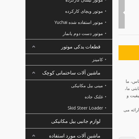
موتور ویچای کارکرده
موتور استفاده شده Yuchai
موتور دست دوم یانمار
قطعات یدکی موتور
کامینز
ماشین آلات ساختمانی کوچک
ساس، ما
مینی بیل مکانیکی
بتی ما،
یفیت و
غلتک جاده
Skid Steer Loader
D1703DI، D1703A، D1503، D1462، D1403، و غیره را ارائه می
لوازم جانبی بیل مکانیکی
ماشین آلات مورد استفاده