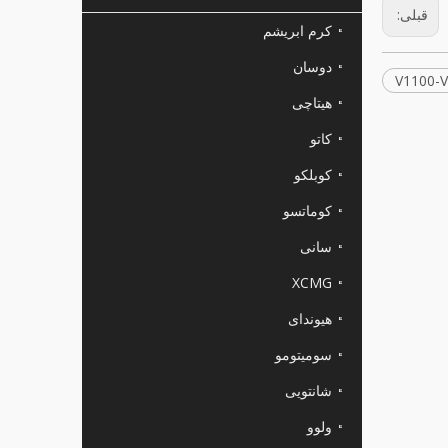
قبلی:
کرم ابریشم
دوسان
هیتاچی
کاتو
کوبلکو
کوماتسو
سانی
XCMG
هیوندای
سومیتومو
شانتویی
ولوو