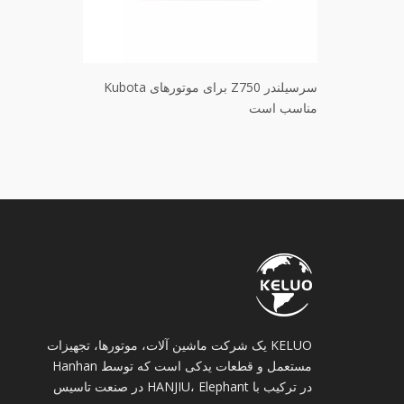
Z6 برای موتور Kubota
سرسیلندر Z750 برای موتورهای Kubota
مناسب است
مناسب است
KELUO یک شرکت ماشین آلات، موتورها، تجهیزات
مستعمل و قطعات یدکی است که توسط Hanhan
در ترکیب با HANJIU، Elephant در صنعت تاسیس