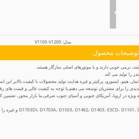
مدل:
V1100-V1200
توضیحات محصول
مار، هینو، ایسوزو، پرکینز و غیره هدایت تولید محصولات با کیفیت بالابر این ا
یدی را برای مشتریان توسعه می دهیم.با توجه به کیفیت عالی و قیمت های رقا
 اند، به ویژه در اروپا، آمریکای جنوبی و آسیای جنوب شرقی.ما بازار محور، تضمین ک
ما همچنین مدل های دیگری از محصولات سرسیلندر مانند  E3CD، D1101، D1301