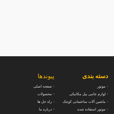
سرسیلندر Z500--600 برای موتورهای
سرسیلندر 02
 مناسب است
مناسب است
دسته بندی
پیوندها
موتور
صفحه اصلی
لوازم جانبی بیل مکانیکی
محصولات
ماشین آلات ساختمانی کوچک
راه حل ها
موتور استفاده شده
درباره ما