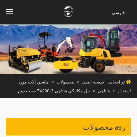
فارسی
Bahasa
indonesia
Türk dili
ไทย
Italiano
Deutsch
Português
تو اینجایی:
صفحه اصلی
»
محصولات
»
ماشین آلات مورد
Español
استفاده
»
هیتاچی
»
بیل مکانیکی هیتاچی ZX200-3 دست دوم
Pусский
Français
English
رده محصولات