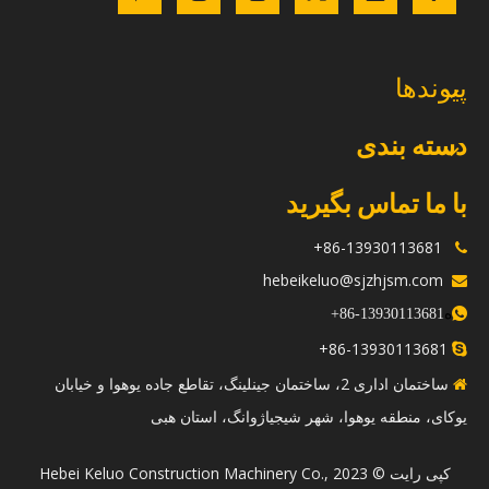
پیوندها
دسته بندی
با ما تماس بگیرید
86-13930113681+

hebeikeluo@sjzhjsm.com

ه
+
13930113681-86

86-13930113681+

ساختمان اداری 2، ساختمان جینلینگ، تقاطع جاده یوهوا و خیابان

یوکای، منطقه یوهوا، شهر شیجیاژوانگ، استان هبی
​کپی رایت © 2023 Hebei Keluo Construction Machinery Co.,