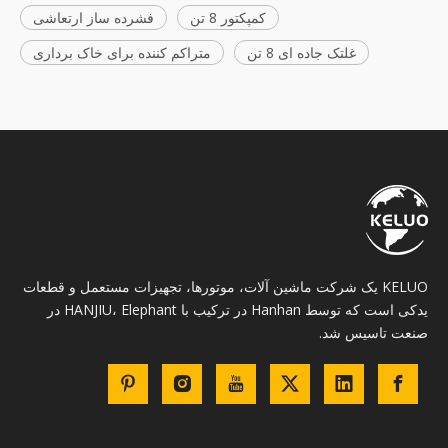
کمپکتور 8 تن
فشرده ساز ارتعاشی
غلتک جاده ای 8 تن
متراکم کننده برای خاک برداری
KELUO یک شرکت ماشین آلات، موتورها، تجهیزات مستعمل و قطعات
یدکی است که توسط Hanhan در ترکیب با HANJIU، Elephant در
صنعت تاسیس شد.