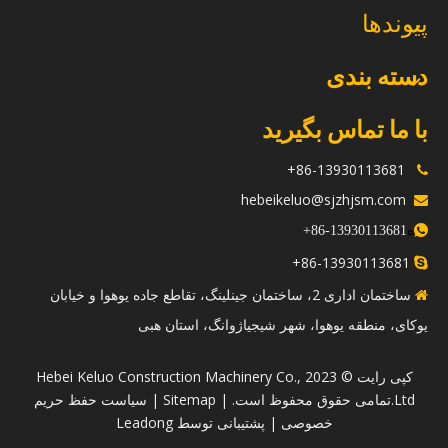
پیوندها
دسته بندی
با ما تماس بگیرید
86-13930113681+

hebeikeluo@sjzhjsm.com

ه
+
13930113681-86

86-13930113681+

ساختمان اداری 2، ساختمان جینلینگ، تقاطع جاده یوهوا و خیابان

یوکای، منطقه یوهوا، شهر شیجیاژوانگ، استان هبی
​کپی رایت © 2023 Hebei Keluo Construction Machinery Co.,
Ltd.تمامی حقوق محفوظ است. |
Sitemap
|
سیاست حفظ حریم
خصوصی
| پشتیبانی توسط
Leadong