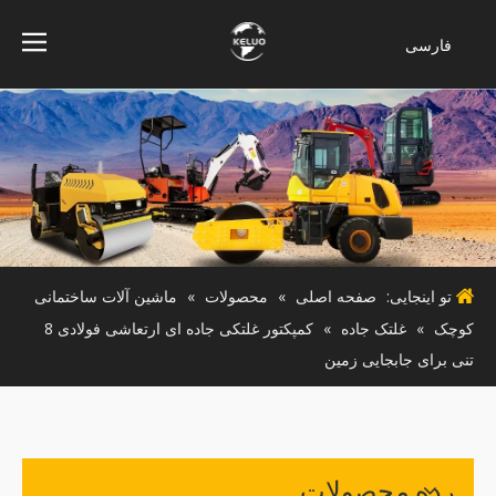
فارسی
Bahasa
indonesia
Türk dili
ไทย
Italiano
Deutsch
Português
تو اینجایی:
صفحه اصلی
»
محصولات
»
ماشین آلات ساختمانی
Español
کوچک
»
غلتک جاده
»
کمپکتور غلتکی جاده ای ارتعاشی فولادی 8
Pусский
تنی برای جابجایی زمین
Français
English
رده محصولات