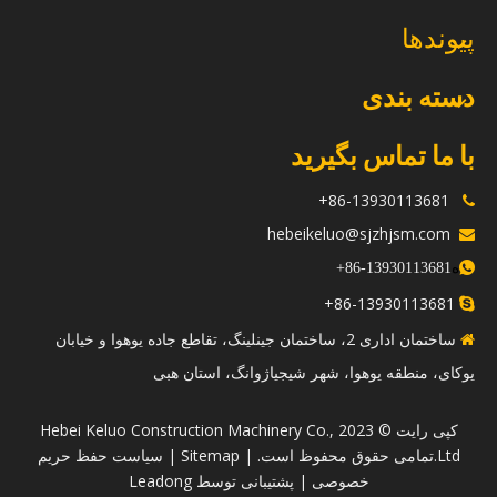
پیوندها
دسته بندی
با ما تماس بگیرید
86-13930113681+

hebeikeluo@sjzhjsm.com

ه
+
13930113681-86

86-13930113681+

ساختمان اداری 2، ساختمان جینلینگ، تقاطع جاده یوهوا و خیابان

یوکای، منطقه یوهوا، شهر شیجیاژوانگ، استان هبی
​کپی رایت © 2023 Hebei Keluo Construction Machinery Co.,
Ltd.تمامی حقوق محفوظ است. |
Sitemap
|
سیاست حفظ حریم
خصوصی
| پشتیبانی توسط
Leadong