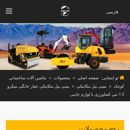
فارسی
Bahasa
indonesia
Türk dili
ไทย
Italiano
Deutsch
Português
تو اینجایی:
صفحه اصلی
»
محصولات
»
ماشین آلات ساختمانی
Español
کوچک
»
مینی بیل مکانیکی
»
مینی بیل مکانیکی حفار خانگی میکرو
Pусский
1.5 تنی کشاورزی با لوازم جانبی
Français
English
رده محصولات