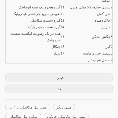
دندانه
2
سطل ساده 500 میلی متری
11
گیره هیدرولیک نیمه اتوماتیک
3
شن کش
12
تعویض سریع چرخشی هیدرولیک
4
چاک دهنده
13
گیره شست مکانیکی
5
مارپیچ
14
گیره شست هیدرولیک
همه در یک رطوبت انگشت شست
6
چکش بشکن
15
هیدرولیک
7
گیر
16
چنگال
8
سطل شن و ماسه
17
تریلر
9
سطل شیب دار
قبلی:
بعد:
مینی دیگر
مینی بیل مکانیکی 1.5 تن
مینی بیل مکانیکی خانگی
میکرو بیل مکانیکی