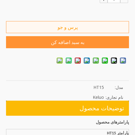
پرس و جو
به سبد اضافه کن
مدل:
HT15
نام تجاری:
Keluo
توضیحات محصول
پارامترهای محصول
پارامتر HT15