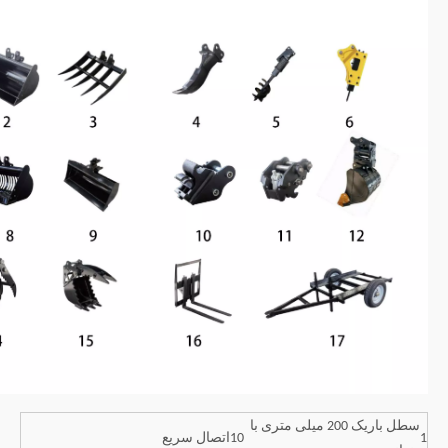
سطل باریک 200 میلی متری با
1
10
اتصال سریع