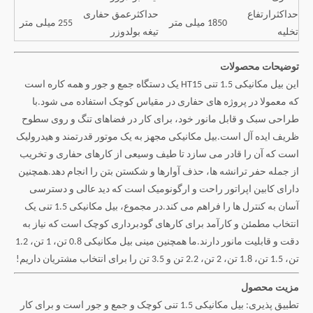
حداکثرارتفاع
حداکثرعمق حفاری
1850 میلی متر
255 میلی متر
تخلیه
تیغه بولدوزر
توضیحات محصولات
این بیل مکانیکی 1.5 تنی HT15 یک دستگاه جمع و جور و همه کاره است
که معمولا در پروژه های حفاری در مقیاس کوچک استفاده می شود.با
طراحی سبک و قابل مانور خود، برای کار در فضاهای تنگ و روی سطوح
ظریف ایده آل است.بیل مکانیکی مجهز به یک موتور قدرتمند و هیدرولیک
است که آن را قادر می سازد تا طیف وسیعی از کارهای حفاری و تخریب
از جمله حفر ترانشه ها، حذف آوارها و شکستن بتن را انجام دهد.همچنین
دارای کابین اپراتور راحت و ارگونومیک است که دید عالی و دسترسی
آسان به کنترل ها را فراهم می کند.در مجموع، بیل مکانیکی 1.5 تنی یک
انتخاب مطمئن و کارآمد برای کارهای گودبرداری کوچک است که نیاز به
دقت و قابلیت مانور دارند.ما همچنین مینی بیل مکانیکی 0.8 تن، 1 تن، 1.2
تن، 1.5 تن، 1.8 تن، 2 تن، 2.2 تن و 3.5 تن را برای انتخاب مشتریان داریم!
مزیت محصول
تطبیق پذیری: بیل مکانیکی 1.5 تنی کوچک و جمع و جور است و برای کار