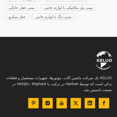
مینی بیل مکانیکی با لوازم جانبی
مینی حفار خانگی
مینی دیگ با لوازم جانبی
حفار میکرو
KELUO یک شرکت ماشین آلات، موتورها، تجهیزات مستعمل و قطعات
یدکی است که توسط Hanhan در ترکیب با HANJIU، Elephant در
صنعت تاسیس شد.