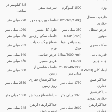
3.5 کیلومتر در
وزن
1500 کیلوگرم
سرعت سفر
ساعت
ظرفیت سطل
0.025cbm/120kg
فاصله بین دو محور
770 میلی متر
حفاری
عرض سطل
380 میلی متر
طول کل مسیر
1090 میلی متر
موتور
KOOP (292F)
فاصله سکو از زمین
380 میلی متر
دو سیلندر، هوا
شعاع برگشت پلت
سکته مغزی
733 میلی متر
خنک
فرم
قدرت نامی
14kw/3000r/min
عرض شاسی
940 میلی متر
جابه جایی
0.794 L
عرض مسیر
180 میلی متر
2550x940x1380
فاصله شاسی از
ابعاد کلی (LxWxH)
380 میلی متر
میلی متر
زمین
حداکثرعمق
حداکثرشعاع حفاری
1750 میلی متر
2850 میلی متر
حفاری
روی زمین
حداکثرعمق
1375 میلی متر
حداقلشعاع چرخش
1330 میلی متر
حفاری عمودی
حداکثرارتفاع
حداکثرارتقاء ارتفاع
2610 میلی متر
345 میلی متر
حفاری
تیغه بولدوزر