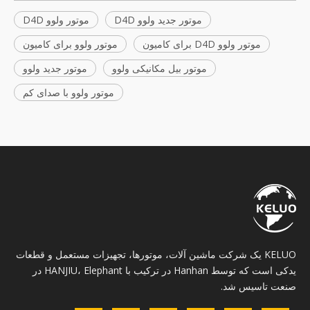
موتور جدید ولوو D4D
موتور ولوو D4D
موتور ولوو D4D برای کامیون
موتور ولوو برای کامیون
موتور بیل مکانیکی ولوو
موتور جدید ولوو
موتور ولوو با صدای کم
KELUO یک شرکت ماشین آلات، موتورها، تجهیزات مستعمل و قطعات
یدکی است که توسط Hanhan در ترکیب با HANJIU، Elephant در
صنعت تاسیس شد.