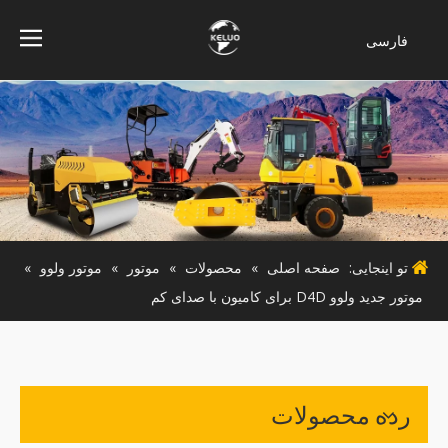
فارسی
Bahasa
indonesia
Türk dili
ไทย
Italiano
Deutsch
Português
تو اینجایی:
صفحه اصلی
»
محصولات
»
موتور
»
موتور ولوو
»
Español
موتور جدید ولوو D4D برای کامیون با صدای کم
Pусский
Français
English
رده محصولات