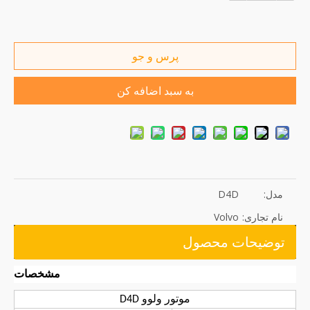
پرس و جو
به سبد اضافه کن
مدل:
D4D
نام تجاری:
Volvo
توضیحات محصول
مشخصات
موتور ولوو D4D