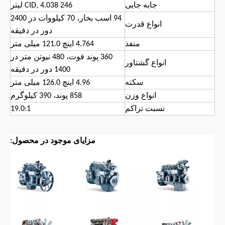
جابه جایی
246 CID, 4.038 لیتر
94 اسب بخار، 70 کیلووات در 2400
انواع قدرت
دور در دقیقه
منفذ
4.764 اینچ 121.0 میلی متر
360 پوند فوت، 480 نیوتن متر در
انواع گشتاور
1400 دور در دقیقه
سکته
4.96 اینچ 126.0 میلی متر
انواع وزن
858 پوند، 390 کیلوگرم
نسبت تراکم
19.0:1
مزایای موجود در محصول: