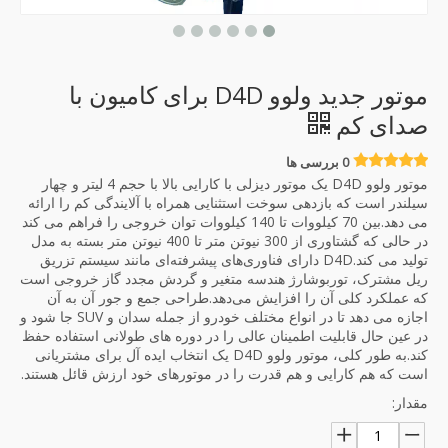
موتور جدید ولوو D4D برای کامیون با
صدای کم
0 بررسی ها
موتور ولوو D4D یک موتور دیزلی با کارایی بالا با حجم 4 لیتر و چهار
سیلندر است که بازدهی سوخت استثنایی همراه با آلایندگی کم را ارائه
می دهد.بین 70 کیلووات تا 140 کیلووات توان خروجی را فراهم می کند
در حالی که گشتاوری از 300 نیوتن متر تا 400 نیوتن متر بسته به مدل
تولید می کند.D4D دارای فناوری‌های پیشرفته‌ای مانند سیستم تزریق
ریل مشترک، توربوشارژ هندسه متغیر و گردش مجدد گاز خروجی است
که عملکرد کلی آن را افزایش می‌دهد.طراحی جمع و جور آن به آن
اجازه می دهد تا در انواع مختلف خودرو از جمله سدان و SUV جا شود و
در عین حال قابلیت اطمینان عالی را در دوره های طولانی استفاده حفظ
کند.به طور کلی، موتور ولوو D4D یک انتخاب ایده آل برای مشتریانی
است که هم کارایی و هم قدرت را در موتورهای خود ارزش قائل هستند.
مقدار: