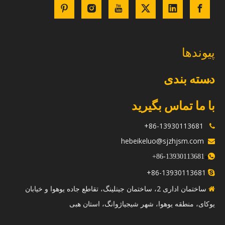
پیوندها
دسته بندی
با ما تماس بگیرید
86-13930113681+

hebeikeluo@sjzhjsm.com

ه
+
13930113681-86

86-13930113681+

ساختمان اداری 2، ساختمان جینلینگ، تقاطع جاده یوهوا و خیابان

یوکای، منطقه یوهوا، شهر شیجیاژوانگ، استان هبی