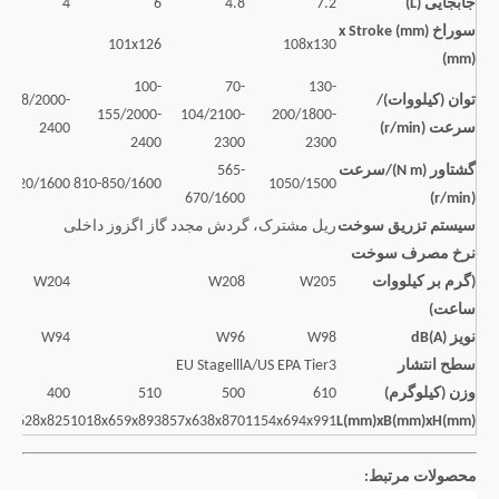
جابجایی (L)
7.2
4.8
6
4
سوراخ (mm) x Stroke
101x126
108x130
(mm)
100-
70-
130-
توان (کیلووات)/
88/2000-
155/2000-
104/2100-
200/1800-
سرعت (r/min)
2400
2400
2300
2300
گشتاور (N m)/سرعت
565-
420/1600
810-850/1600
1050/1500
670/1600
(r/min)
سیستم تزریق سوخت
ریل مشترک، گردش مجدد گاز اگزوز داخلی
نرخ مصرف سوخت
(گرم بر کیلووات
W205
W208
W204
ساعت)
نویز dB(A)
W98
W96
W94
سطح انتشار
EU StagelllA/US EPA Tier3
وزن (کیلوگرم)
610
500
510
400
66x628x825
1018x659x893
857x638x870
1154x694x991
L(mm)xB(mm)xH(mm)
محصولات مرتبط: