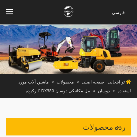
فارسی
Bahasa
indonesia
Türk dili
ไทย
Italiano
Deutsch
Português
تو اینجایی:
صفحه اصلی
»
محصولات
»
ماشین آلات مورد
Español
استفاده
»
دوسان
»
بیل مکانیکی دوسان DX380 کارکرده
Pусский
Français
English
رده محصولات