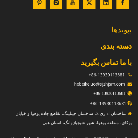
پیوندها
دسته بندی
با ما تماس بگیرید
86-13930113681+

hebeikeluo@sjzhjsm.com

ه
+
13930113681-86

86-13930113681+

ساختمان اداری 2، ساختمان جینلینگ، تقاطع جاده یوهوا و خیابان

یوکای، منطقه یوهوا، شهر شیجیاژوانگ، استان هبی