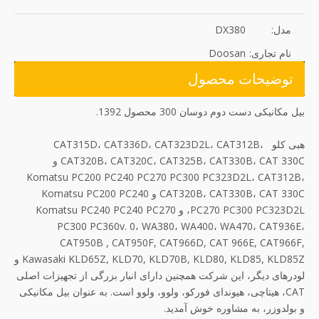
مدل:
DX380
نام تجاری:
Doosan
توضیحات محصول
بیل مکانیکی دست دوم دوسان 300 محصول 1392.
هبی کلو CAT315D، CAT336D، CAT323D2L، CAT312B،
CAT320B، CAT320C، CAT325B، CAT330B، CAT 330C و
Komatsu PC200 PC240 PC270 PC300 PC323D2L، CAT312B،
CAT320B، CAT330B، CAT 330C و Komatsu PC200 PC240
PC270 PC300 PC323D2L، و Komatsu PC240 PC240 PC270
PC300 PC360v. 0، WA380، WA400، WA470، CAT936E،
CAT950B , CAT950F, CAT966D, CAT 966E, CAT966F,
Kawasaki KLD65Z, KLD70, KLD70B, KLD80, KLD85, KLD85Z و
لودرهای دیگر، این شرکت همچنین دارای انبار بزرگی از تجهیزات اصلی
CAT، هیتاچی، هیوندای فورکو، ولوو، ولوو است. به عنوان بیل مکانیکی
و بولدوزر، به مشاوره خوش آمدید.