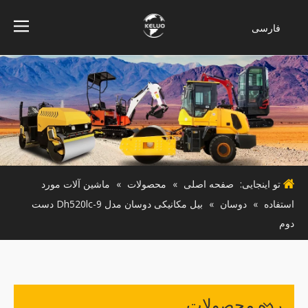
فارسی
Bahasa
indonesia
Türk dili
ไทย
Italiano
Deutsch
Português
تو اینجایی:
صفحه اصلی
»
محصولات
»
ماشین آلات مورد
Español
استفاده
»
دوسان
»
بیل مکانیکی دوسان مدل Dh520lc-9 دست
Pусский
دوم
Français
English
رده محصولات