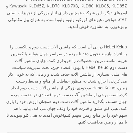
Kawasaki KLD65Z, KLD70, KLD70B, KLD80, KLD85, KLD85Z و
لودرهای دیگر، این شرکت همچنین دارای انبار بزرگی از تجهیزات اصلی
CAT، هیتاچی، هیوندای فورکو، ولوو، ولوو است. به عنوان بیل مکانیکی
و بولدوزر، به مشاوره خوش آمدید.
Hebei Keluo در پی آن است که ماشین آلات دست دوم و باکیفیت را
به افراد نیازمند تحویل دهد تا مردم در سراسر جهان بتوانند با کمترین
هزینه مناسب ترین محصولات را خریداری کنند.مزایای ماشین آلات
دست دوم Hebei Keluo با بهبود اقتصاد چین، تحت مدیریت سیاست
های ملی، بسیاری از ماشین آلات حذف شدند و زمانی که به خوبی کار
می کردند، اخراج شدند.به منظور حفاظت از منابع و محیط زیست
زمین، Hebei Keluo موجودی بزرگی از ماشین آلات دست دوم ایجاد
کرده است.برخی از ماشین آلات دست دوم اقتصادی در خدمت مردم
جهان هستند، بگذارید ماشین آلات دست دوم همچنان ارزش خود را بازی
کنند، هبی کلو عشق و قدرت خود را وقف جهان می کند، بیایید با هم
سهم خود را در منابع زمین سهیم کنیم!خوش آمدید به هبی کلو بپیوندید تا
با هم از زمین محافظت کنیم.