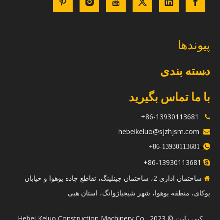
پیوندها
دسته بندی
با ما تماس بگیرید
86-13930113681+

hebeikeluo@sjzhjsm.com

ه
+
13930113681-86

86-13930113681+

ساختمان اداری 2، ساختمان جینلینگ، تقاطع جاده یوهوا و خیابان

یوکای، منطقه یوهوا، شهر شیجیاژوانگ، استان هبی
​کپی رایت © 2023 Hebei Keluo Construction Machinery Co.,