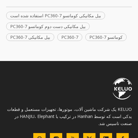
بیل مکانیکی کوماتسو PC360-7 استفاده شده است
بیل مکانیکی دست دوم کوماتسو PC360-7
کوماتسو PC360-7
PC360-7
بیل مکانیکی PC360-7
KELUO یک شرکت ماشین آلات، موتورها، تجهیزات مستعمل و قطعات
یدکی است که توسط Hanhan در ترکیب با HANJIU، Elephant در
صنعت تاسیس شد.