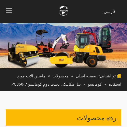
فارسی
Bahasa
indonesia
Türk dili
ไทย
Italiano
Deutsch
Português
تو اینجایی:
صفحه اصلی
»
محصولات
»
ماشین آلات مورد
Español
استفاده
»
کوماتسو
»
بیل مکانیکی دست دوم کوماتسو PC360-7
Pусский
Français
English
رده محصولات