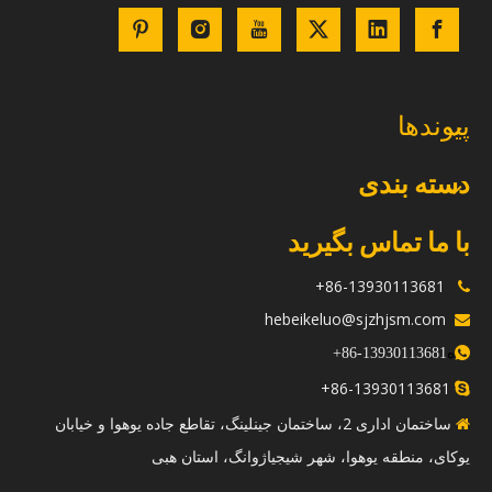
پیوندها
دسته بندی
با ما تماس بگیرید
86-13930113681+

hebeikeluo@sjzhjsm.com

ه
+
13930113681-86

86-13930113681+

ساختمان اداری 2، ساختمان جینلینگ، تقاطع جاده یوهوا و خیابان

یوکای، منطقه یوهوا، شهر شیجیاژوانگ، استان هبی