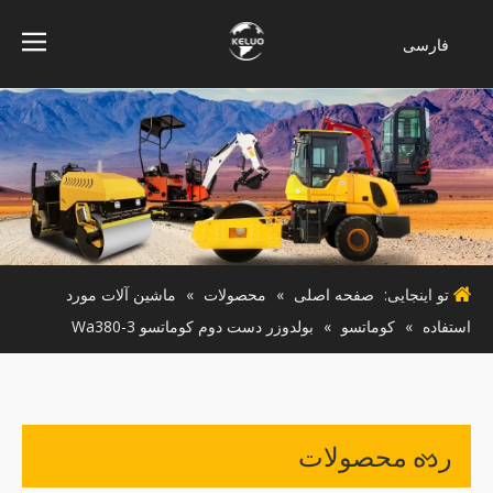
فارسی
Bahasa
indonesia
Türk dili
ไทย
Italiano
Deutsch
Português
تو اینجایی:
صفحه اصلی
»
محصولات
»
ماشین آلات مورد
Español
استفاده
»
کوماتسو
»
بولدوزر دست دوم کوماتسو Wa380-3
Pусский
Français
English
رده محصولات