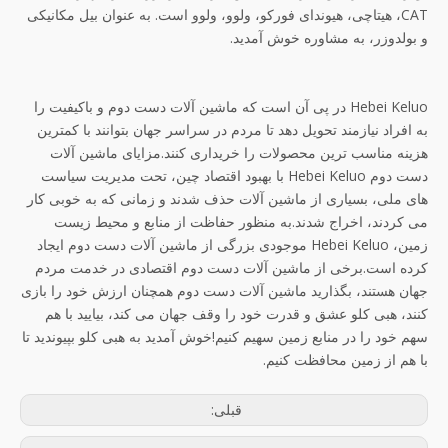
CAT، هیتاچی، هیوندای فورکو، ولوو، ولوو است. به عنوان بیل مکانیکی
و بولدوزر، به مشاوره خوش آمدید.
Hebei Keluo در پی آن است که ماشین آلات دست دوم و باکیفیت را
به افراد نیازمند تحویل دهد تا مردم در سراسر جهان بتوانند با کمترین
هزینه مناسب ترین محصولات را خریداری کنند.مزایای ماشین آلات
دست دوم Hebei Keluo با بهبود اقتصاد چین، تحت مدیریت سیاست
های ملی، بسیاری از ماشین آلات حذف شدند و زمانی که به خوبی کار
می کردند، اخراج شدند.به منظور حفاظت از منابع و محیط زیست
زمین، Hebei Keluo موجودی بزرگی از ماشین آلات دست دوم ایجاد
کرده است.برخی از ماشین آلات دست دوم اقتصادی در خدمت مردم
جهان هستند، بگذارید ماشین آلات دست دوم همچنان ارزش خود را بازی
کنند، هبی کلو عشق و قدرت خود را وقف جهان می کند، بیایید با هم
سهم خود را در منابع زمین سهیم کنیم!خوش آمدید به هبی کلو بپیوندید تا
با هم از زمین محافظت کنیم.
قبلی: