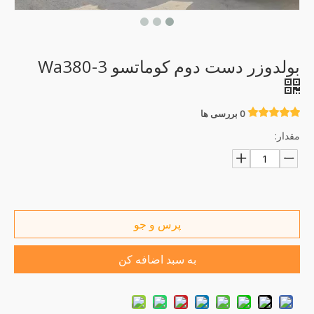
بولدوزر دست دوم کوماتسو Wa380-3
0 بررسی ها
مقدار:
پرس و جو
به سبد اضافه کن