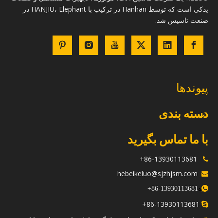
یدکی است که توسط Hanhan در ترکیب با HANJIU، Elephant در
صنعت تاسیس شد.
پیوندها
دسته بندی
با ما تماس بگیرید
86-13930113681+

hebeikeluo@sjzhjsm.com

ه
+
13930113681-86

86-13930113681+
