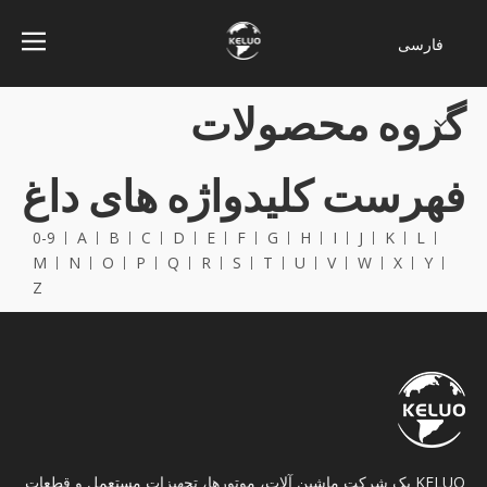
فارسی
Bahasa
گروه محصولات
indonesia
Türk dili
ไทย
فهرست کلیدواژه های داغ
Italiano
Deutsch
0-9
A
B
C
D
E
F
G
H
I
J
K
L
M
N
O
P
Q
R
S
T
U
V
W
X
Y
Português
Z
Español
Pусский
Français
English
KELUO یک شرکت ماشین آلات، موتورها، تجهیزات مستعمل و قطعات