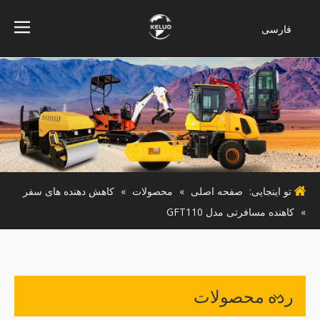
فارسی
Bahasa
indonesia
Türk dili
ไทย
Italiano
Deutsch
Português
تو اینجایی:
صفحه اصلی
»
محصولات
»
کاهش دهنده های سفر
Español
»
کاهنده مسافرتی مدل GFT110
Pусский
Français
English
رده محصولات