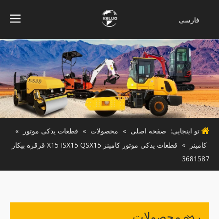
فارسی
Bahasa
indonesia
Türk dili
ไทย
Italiano
Deutsch
Português
تو اینجایی:
صفحه اصلی
»
محصولات
»
قطعات یدکی موتور
»
Español
کامینز
»
قطعات یدکی موتور کامینز X15 ISX15 QSX15 قرقره بیکار
Pусский
3681587
Français
English
رده محصولات