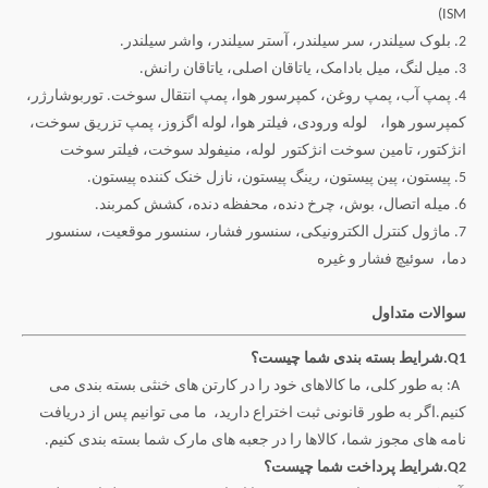
ISM)
2. بلوک سیلندر، سر سیلندر، آستر سیلندر، واشر سیلندر.
3. میل لنگ، میل بادامک، یاتاقان اصلی، یاتاقان رانش.
4. پمپ آب، پمپ روغن، کمپرسور هوا، پمپ انتقال سوخت. توربوشارژر،
کمپرسور هوا،
لوله ورودی، فیلتر هوا، لوله اگزوز، پمپ تزریق سوخت،
انژکتور، تامین سوخت انژکتور لوله، منیفولد سوخت، فیلتر سوخت
5. پیستون، پین پیستون، رینگ پیستون، نازل خنک کننده پیستون.
6. میله اتصال، بوش، چرخ دنده، محفظه دنده، کشش کمربند.
7. ماژول کنترل الکترونیکی، سنسور فشار، سنسور موقعیت، سنسور
دما،
سوئیچ فشار و غیره
سوالات متداول
Q1.شرایط بسته بندی شما چیست؟
A: به طور کلی، ما کالاهای خود را در کارتن های خنثی بسته بندی می
کنیم.اگر به طور قانونی ثبت اختراع دارید،
ما می توانیم پس از دریافت
نامه های مجوز شما، کالاها را در جعبه های مارک شما بسته بندی کنیم.
Q2.شرایط پرداخت شما چیست؟