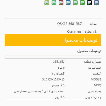
مدل:
QSX15 3681587
نام تجاری:
Cummins
توضیحات محصول
توضیحات محصول
شماره قطعه
3681587
ضمانتنامه
6 ماه
کیفیت
کیفیت بالا
X15 QSX15 ISX15
MODLE
MOQ
1 کامپیوتر
بسته بندی
بسته بندی خنثی / بسته بندی سفارشی
زمان تحویل
3-5 روز