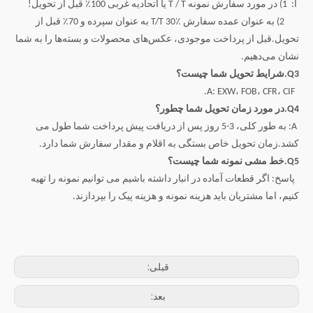
آ: 1) در مورد سفارش نمونه T / T یا اتحادیه غربی 100٪ قبل از تحویل!
2) به عنوان عمده سفارش T/T 30٪ به عنوان سپرده و 70٪ قبل از
تحویل.قبل از پرداخت موجودی، عکس‌های محصولات و بسته‌ها را به شما
نشان می‌دهیم.
Q3.شرایط تحویل شما چیست؟
A: EXW، FOB، CFR، CIF.
Q4.در مورد زمان تحویل شما چطور؟
A: به طور کلی، 3-5 روز پس از دریافت پیش پرداخت شما طول می
کشد.زمان تحویل خاص بستگی به اقلام و مقدار سفارش شما دارد.
Q5.خط مشی نمونه شما چیست؟
پاسخ: اگر قطعات آماده در انبار داشته باشیم می توانیم نمونه را تهیه
کنیم، اما مشتریان باید هزینه نمونه و هزینه پیک را بپردازند.
قبلی:
بعد: