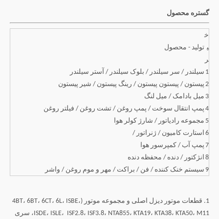
گستره محصول
خ
ی
تولید - محصول
ر
1
سیلندر / سر سیلندر / بلوک سیلندر / آستر سیلندر
2
پیستون / پیستون پیستون / رینگ پیستون / شیر پیستون
3
میل بادامک / میل لنگ
4
پمپ انتقال سوخت / پمپ روغن / تشت روغن / فیلتر روغن
5
مجموعه رادیاتور / شارژ کولر هوا
6
استارت کامیون / ژنراتور /
7
پمپ آب / کمپرسور هوا
8
انژکتور / دنده / محفظه دنده
9
سیستم خنک کننده / فن / براکت / مهر و موم روغن / واشر
1. قطعات موتور دیزل اصلی و مجموعه موتور (4BT، 6BT، 6CT، 6L، ISBE،
ISDE، ISLE،
ISF2.8، ISF3.8، NTA855، KTA19، KTA38، KTA50، M11، سری