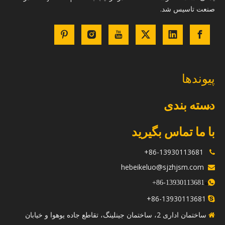
صنعت تاسیس شد.
پیوندها
دسته بندی
با ما تماس بگیرید
86-13930113681+

hebeikeluo@sjzhjsm.com

ه
+
13930113681-86

86-13930113681+

ساختمان اداری 2، ساختمان جینلینگ، تقاطع جاده یوهوا و خیابان
