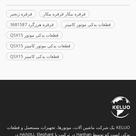
قرقره بیکار قرقره بیکار
قرقره زنجیر
قطعات یدکی موتور کامینز
قرقره هرزگرد 3681587
قطعات یدکی موتور QSX15
قطعات یدکی موتور کامینز QSX15
قطعات یدکی کامینز QSX15
KELUO یک شرکت ماشین آلات، موتورها، تجهیزات مستعمل و قطعات
یدکی است که توسط Hanhan در ترکیب با HANJIU، Elephant در