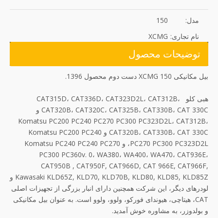
مدل:
150
نام تجاری:
XCMG
توضیحات محصول
بیل مکانیکی XCMG 150 دست دوم محصول 1396.
هبی کلو CAT315D، CAT336D، CAT323D2L، CAT312B،
CAT320B، CAT320C، CAT325B، CAT330B، CAT 330C و
Komatsu PC200 PC240 PC270 PC300 PC323D2L، CAT312B،
CAT320B، CAT330B، CAT 330C و Komatsu PC200 PC240
PC270 PC300 PC323D2L، و Komatsu PC240 PC240 PC270
PC300 PC360v. 0، WA380، WA400، WA470، CAT936E،
CAT950B , CAT950F, CAT966D, CAT 966E, CAT966F,
Kawasaki KLD65Z, KLD70, KLD70B, KLD80, KLD85, KLD85Z و
لودرهای دیگر، این شرکت همچنین دارای انبار بزرگی از تجهیزات اصلی
CAT، هیتاچی، هیوندای فورکو، ولوو، ولوو است. به عنوان بیل مکانیکی
و بولدوزر، به مشاوره خوش آمدید.