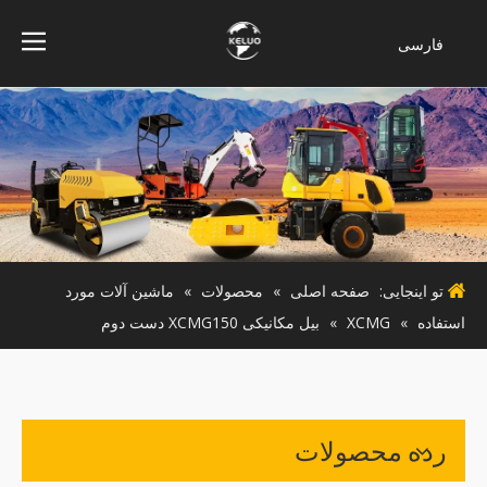
فارسی
Bahasa
indonesia
Türk dili
ไทย
Italiano
Deutsch
Português
تو اینجایی:
صفحه اصلی
»
محصولات
»
ماشین آلات مورد
Español
استفاده
»
XCMG
»
بیل مکانیکی XCMG150 دست دوم
Pусский
Français
English
رده محصولات