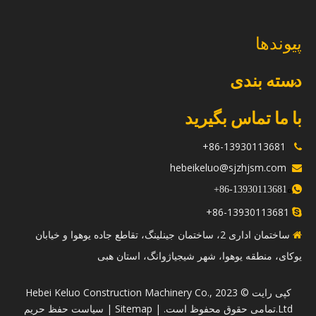
پیوندها
دسته بندی
با ما تماس بگیرید
86-13930113681+

hebeikeluo@sjzhjsm.com

ه
+
13930113681-86

86-13930113681+

ساختمان اداری 2، ساختمان جینلینگ، تقاطع جاده یوهوا و خیابان

یوکای، منطقه یوهوا، شهر شیجیاژوانگ، استان هبی
​کپی رایت © 2023 Hebei Keluo Construction Machinery Co.,
Ltd.تمامی حقوق محفوظ است. |
Sitemap
|
سیاست حفظ حریم