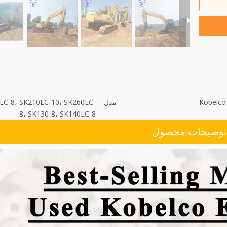
Kobelco
مدل:
LC-8، SK210LC-10، SK260LC-
8، SK130-8، SK140LC-8
توضیحات محصول