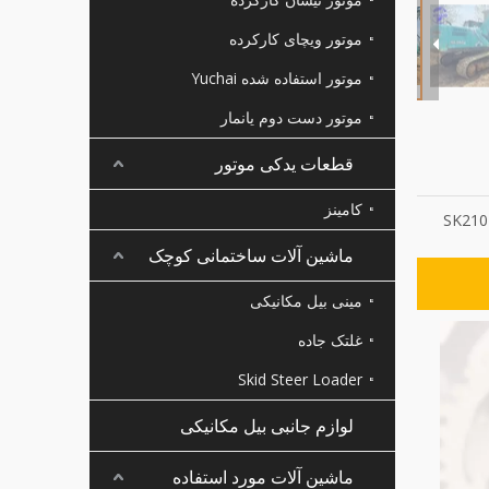
موتور ویچای کارکرده
موتور استفاده شده Yuchai
موتور دست دوم یانمار
قطعات یدکی موتور
کامینز
SK210
ماشین آلات ساختمانی کوچک
مینی بیل مکانیکی
غلتک جاده
Skid Steer Loader
لوازم جانبی بیل مکانیکی
ماشین آلات مورد استفاده