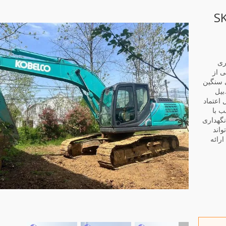
S
ری
ی از
ی سنگین
بیل
 اعتماد
ب با
نگهداری
ستفاده شده Kobelco می تواند
ارائه