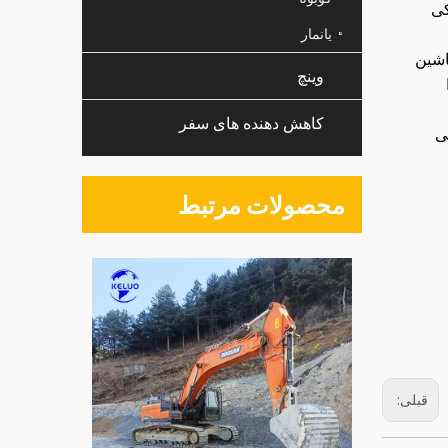
کی
یانمار
اشین
وینچ
کاهش دهنده های سفر
می
محصولات مرتبط
قبلی: