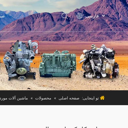
فارسی
صف
Bahasa
indonesia
Türk dili
لواز
ไทย
ماشین آ
Italiano
Deutsch
Português
ماشی
Español
Pусский
Français
تو اینجایی:
صفحه اصلی
»
محصولات
»
ماشین آلات مورد 
English