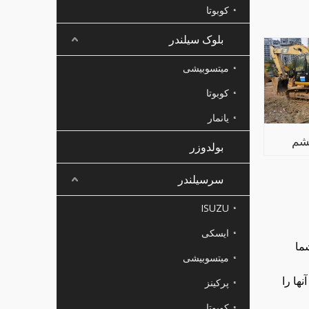
کوبوتا
بلوک سیلندر
میتسوبیشی
کوبوتا
یانمار
یشم
بولدوزر
سرسیلندر
ISUZU
ایسکی
ما
میتسوبیشی
پرکینز
ها را
کوبوتا