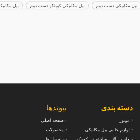
بیل مکانیکی دست دوم
بیل مکانیکی کوبلکو دست دوم
بیل مکانیک
بیل مکانیکی هیوندای R215VS کارکرده
صرفه جویی در هزینه بیل مکانیکی 
 هیدرولیک با ضمیمه های مختلف موجود
شده Kato HD820III ژاپن با کیفیت بالا
دسته بندی
پیوندها
موتور
صفحه اصلی
لوازم جانبی بیل مکانیکی
محصولات
ماشین آلات ساختمانی کوچک
راه حل ها