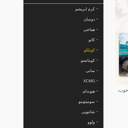
کرم ابریشم
دوسان
هیتاچی
کاتو
کوبلکو
کوماتسو
سانی
XCMG
 شرایط خوب،
هیوندای
سومیتومو
شانتویی
ولوو