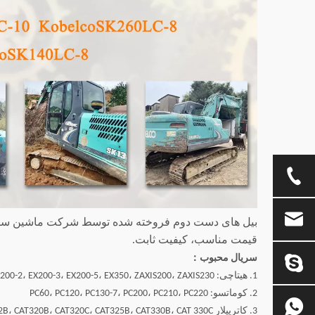
قیمت مناسب، کیفیت ثابت.
سریال محبوب：
1. هیتاچی: EX100WD، EX120، EX200-1، EX200-2، EX200-3، EX200-5، EX350، ZAXIS200، ZAXIS230
2. کوماتسو: PC60، PC120، PC130-7، PC200، PC210، PC220
3. کاترپیلار CAT312B، CAT320B، CAT320C، CAT325B، CAT330B، CAT 330C