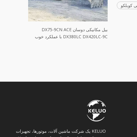
ی کوبلکو
استفاده
فروش بیل مکانیکی خزنده دیگر دست دوم
SY305H SY60C SY55C SY395H SY60C
DX380LC DX420LC-9C ب
SY75C Sany
KELUO یک شرکت ماشین آلات، موتورها، تجهیزات