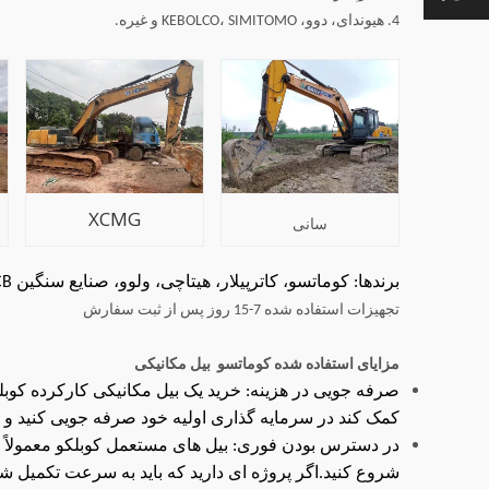
4. هیوندای، دوو، KEBOLCO، SIMITOMO و غیره.
XCMG
سانی
برندها: کوماتسو، کاترپیلار، هیتاچی، ولوو، صنایع سنگین Sany، LiebHerr، Doosan، John Deere، Hyundai، JCB و غیره.
تجهیزات استفاده شده 7-15 روز پس از ثبت سفارش
مزایای استفاده شده
کوماتسو
بیل مکانیکی
صرفه جویی در هزینه: خرید یک بیل مکانیکی کارکرده کوبلکو
کمک کند در سرمایه گذاری اولیه خود صرفه جویی کنید و ه
در دسترس بودن فوری: بیل های مستعمل کوبلکو معمولاً فورا
شروع کنید.اگر پروژه ای دارید که باید به سرعت تکمیل شود