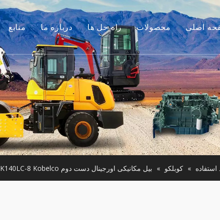
حه اصلی
محصولات
راه حل ها
درباره ما
منابع
موتور
داستان ما
راهنماها
م جانبی بیل مکانیکی
مزیت ما
سوالات متداول
لات ساختمانی کوچک
فیلم های
موتور استفاده شده
ن آلات مورد استفاده
استفاده
»
کوبلکو
»
بیل مکانیکی اورجینال دست دوم SK210LC-8 SK210LC-10 SK260LC-8 SK130-8 SK140LC-8 Kobelco