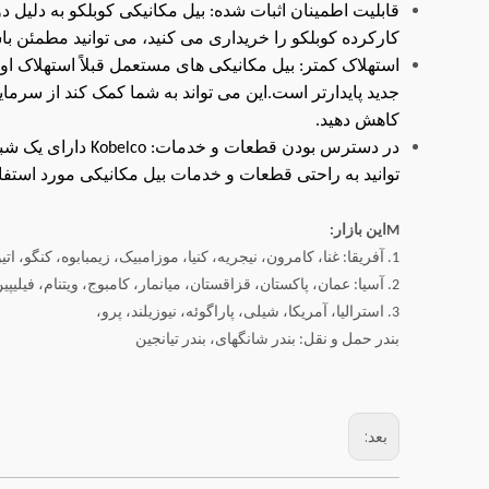
قابلیت اطمینان اثبات شده: بیل مکانیکی کوبلکو به دلیل
کارکرده کوبلکو را خریداری می کنید، می توانید مطمئن باش
استهلاک کمتر: بیل مکانیکی های مستعمل قبلاً استهلاک او
جدید پایدارتر است.این می تواند به شما کمک کند از سرما
کاهش دهید.
در دسترس بودن قطعا
توانید به راحتی قطعات و خدمات بیل مکانیکی مورد استفاده 
M
این بازار:
1. آفریقا: غنا، کامرون، نیجریه، کنیا، موزامبیک، زیمبابوه، کنگو، اتیوپی، مالاوی، سودان، سنگال، زامبیا، مالی،
2. آسیا: عمان، پاکستان، قزاقستان، میانمار، کامبوج، ویتنام، فیلیپین، لائوس
3. استرالیا، آمریکا، شیلی، پاراگوئه، نیوزیلند، پرو،
بندر حمل و نقل: بندر شانگهای، بندر تیانجین
بعد: