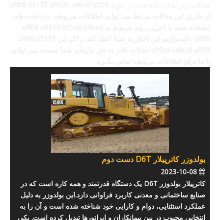
مقالات زیر نشان داده شده در مورد
uff08 u5173 u952e u8bcd uff09
از طریق این مقالات مرتبط می توانید اطلاعات مربوطه، یادداشت های
استفاده شده یا آخرین روند مربوط به
uff08 u5173 u952e u8bcd
uff09
. امیدواریم این اخبار به شما کمک کند. و اگر این
uff08 u5173
u952e u8bcd uff09
مقالات قادر به حل نیازهای شما نیست، می توانید
با ما برای اطلاعات مربوطه تماس بگیرید.
بولدوزر کاترپیلار D6T دست دوم
2023-10-08
کاترپیلار بولدوزر D6T یک دستگاه قدرتمند و همه کاره است که در
صنایع ساختمانی و معدنی کاربرد فراوانی دارد.این بولدوزر به دلیل
عملکرد استثنایی، دوام و کارایی خود شناخته شده است و آن را به
انتخابی محبوب در بین پیمانکاران و اپراتورها تبدیل کرده است. یکی