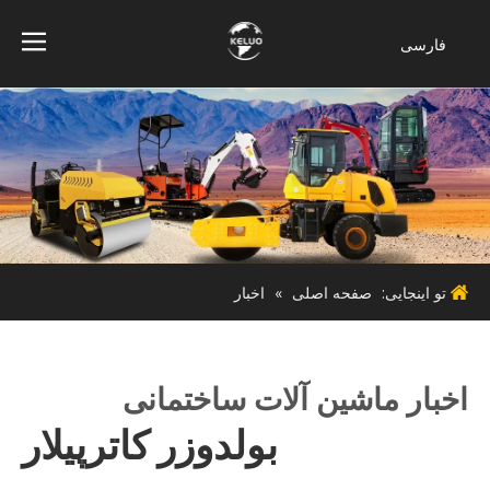
فارسی
Bahasa
indonesia
Türk dili
ไทย
Italiano
Deutsch
Português
تو اینجایی:
صفحه اصلی
»
اخبار
Español
Pусский
Français
اخبار ماشین آلات ساختمانی
English
بولدوزر کاترپیلار