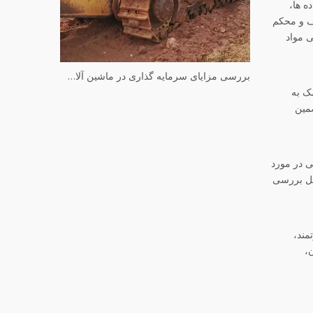
ه ها،
اف و محکم
ی مواد
بررسی مزایای سرمایه گذاری در ماشین آلات کوماتسو مستعمل
ک به
مین
 در مورد
امل بررسی
مند،
،