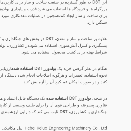
این
D8T
به طور گسترده در صنعت ساخت و ساز برای کاربردهای 
بزرگراه ها و فرودگاه ها استفاده می شود.قدرت و پایداری بولدو
برای ساخت و ساز ایجاد کند.همچنین در عملیات معدنکاری مورد 
سنگین دارد.
علاوه بر ساخت و ساز و معدن،
D8T
در بخش های جنگلداری و کش
پیشگیری و کنترل آتش‌سوزی استفاده می‌شود.در کشاورزی، بولد
شرایط بهینه برای کشت محصول استفاده می شود.
هنگام در نظر گرفتن خرید یک
بولدوزر D8T استفاده شده
ارزیاب
نحوه استفاده، تعمیرات و هرگونه اصلاحات انجام شده دستگاه ار
کنید و در صورت امکان عملکرد آن را آزمایش کنید.
در نتیجه،
بولدوزر D8T استفاده شده
یک دستگاه قابل اعتماد و ه
فناوری پیشرفته و طراحی قوی آن را برای طیف وسیعی از کارها
جنگلداری یا کشاورزی،
D8T
ثابت می کند که دارایی ارزشمندی 
Hebei Keluo Engineering Machinery Co., Ltd. بیل مکانیکی و بولدوزرهای دست دوم اصلی کاترپیلار را ارائه می دهد.