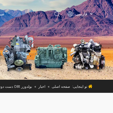
فارسی
صف
Bahasa
indonesia
Türk dili
لواز
ไทย
ماشین آ
Italiano
Deutsch
Português
ماشی
Español
Pусский
Français
تو اینجایی:
صفحه اصلی
»
اخبار
»
بولدوزر D8t دست دوم
English