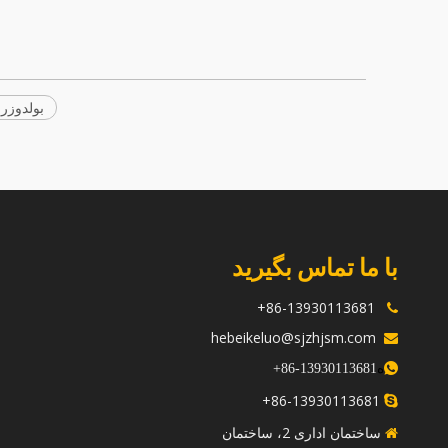
بولدوزر ک
با ما تماس بگیرید
86-13930113681+

hebeikeluo@sjzhjsm.com

ه
+
13930113681-86

86-13930113681+

ساختمان اداری 2، ساختمان
