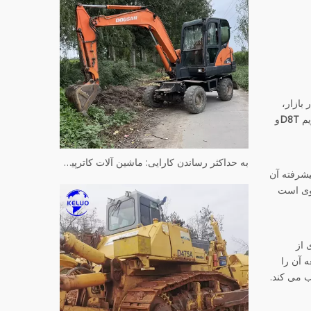
بازار،
یم
D8T
و
به حداکثر رساندن کارایی: ماشین آلات کاترپیلار مورد استفاده بازسازی شده
یشرفته آن
قوی است
 از
غه آن را
ب می کند.