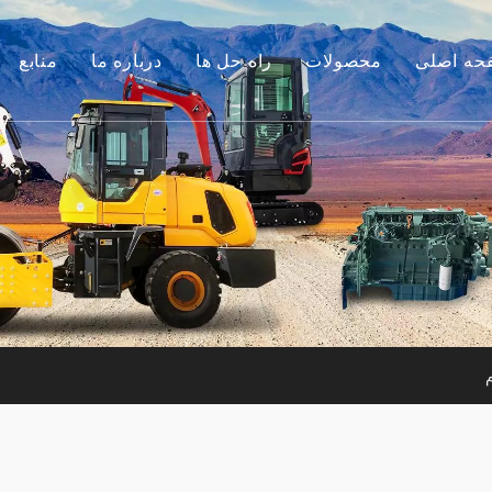
حه اصلی
محصولات
راه حل ها
درباره ما
منابع
موتور
داستان ما
راهنماها
م جانبی بیل مکانیکی
مزیت ما
سوالات متداول
لات ساختمانی کوچک
فیلم های
موتور استفاده شده
ن آلات مورد استفاده