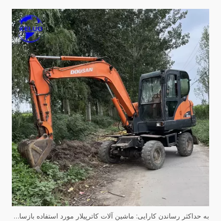
به حداکثر رساندن کارایی: ماشین آلات کاترپیلار مورد استفاده بازسازی شده