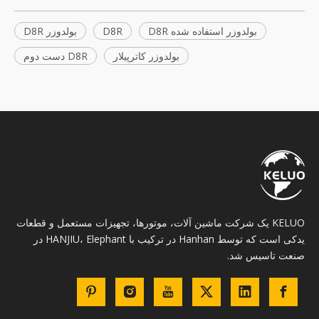
بولدوزر استفاده شده D8R
D8R
بولدوزر D8R
بولدوزر کاترپیلار
D8R دست دوم
KELUO یک شرکت ماشین آلات، موتورها، تجهیزات مستعمل و قطعات
یدکی است که توسط Hanhan در ترکیب با HANJIU، Elephant در
صنعت تاسیس شد.