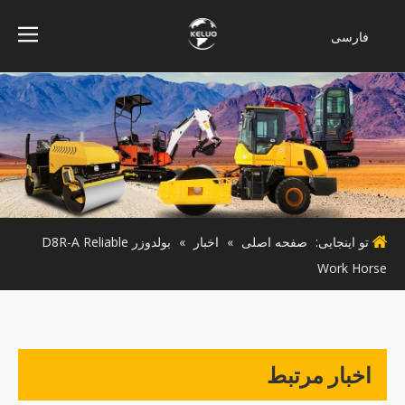
فارسی
Bahasa
indonesia
Türk dili
ไทย
Italiano
Deutsch
Português
تو اینجایی:
صفحه اصلی
»
اخبار
»
بولدوزر D8R-A Reliable
Español
Work Horse
Pусский
Français
English
اخبار مرتبط