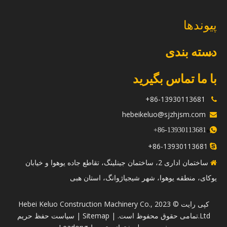
پیوندها
دسته بندی
با ما تماس بگیرید
86-13930113681+

hebeikeluo@sjzhjsm.com

ه
+
13930113681-86

86-13930113681+

ساختمان اداری 2، ساختمان جینلینگ، تقاطع جاده یوهوا و خیابان

یوکای، منطقه یوهوا، شهر شیجیاژوانگ، استان هبی
​کپی رایت © 2023 Hebei Keluo Construction Machinery Co.,
Ltd.تمامی حقوق محفوظ است. |
Sitemap
|
سیاست حفظ حریم