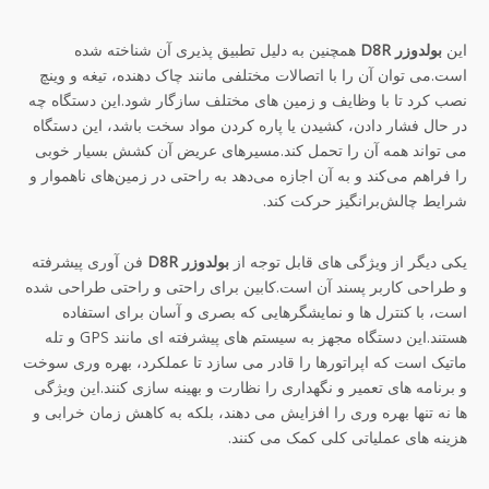
این
بولدوزر D8R
همچنین به دلیل تطبیق پذیری آن شناخته شده
است.می توان آن را با اتصالات مختلفی مانند چاک دهنده، تیغه و وینچ
نصب کرد تا با وظایف و زمین های مختلف سازگار شود.این دستگاه چه
در حال فشار دادن، کشیدن یا پاره کردن مواد سخت باشد، این دستگاه
می تواند همه آن را تحمل کند.مسیرهای عریض آن کشش بسیار خوبی
را فراهم می‌کند و به آن اجازه می‌دهد به راحتی در زمین‌های ناهموار و
شرایط چالش‌برانگیز حرکت کند.
یکی دیگر از ویژگی های قابل توجه از
بولدوزر D8R
فن آوری پیشرفته
و طراحی کاربر پسند آن است.کابین برای راحتی و راحتی طراحی شده
است، با کنترل ها و نمایشگرهایی که بصری و آسان برای استفاده
هستند.این دستگاه مجهز به سیستم های پیشرفته ای مانند GPS و تله
ماتیک است که اپراتورها را قادر می سازد تا عملکرد، بهره وری سوخت
و برنامه های تعمیر و نگهداری را نظارت و بهینه سازی کنند.این ویژگی
ها نه تنها بهره وری را افزایش می دهند، بلکه به کاهش زمان خرابی و
هزینه های عملیاتی کلی کمک می کنند.