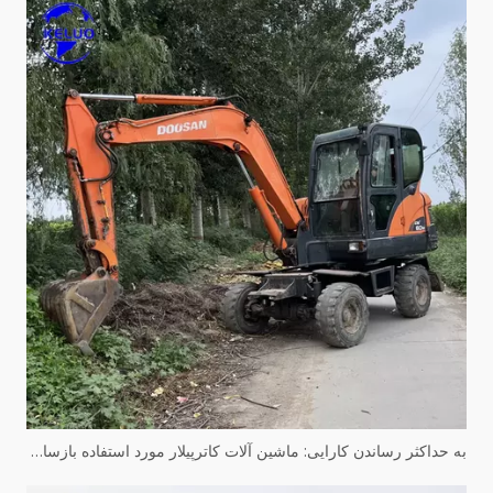
به حداکثر رساندن کارایی: ماشین آلات کاترپیلار مورد استفاده بازسازی شده