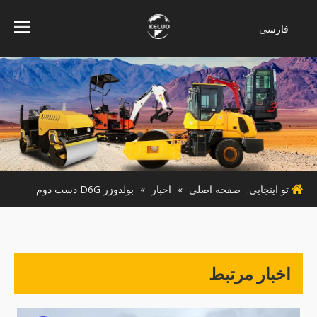
فارسی
Bahasa
indonesia
Türk dili
ไทย
Italiano
Deutsch
Português
تو اینجایی:
صفحه اصلی
»
اخبار
»
بولدوزر D6G دست دوم
Español
Pусский
Français
English
اخبار مرتبط