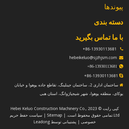
پیوندها
دسته بندی
با ما تماس بگیرید
86-13930113681+

hebeikeluo@sjzhjsm.com

ه
+
13930113681-86

86-13930113681+

ساختمان اداری 2، ساختمان جینلینگ، تقاطع جاده یوهوا و خیابان

یوکای، منطقه یوهوا، شهر شیجیاژوانگ، استان هبی
​کپی رایت © 2023 Hebei Keluo Construction Machinery Co.,
Ltd.تمامی حقوق محفوظ است. |
Sitemap
|
سیاست حفظ حریم
خصوصی
| پشتیبانی توسط
Leadong