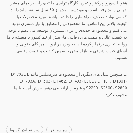
هینو، ایسوزو، پرکینز و غیره. کارگاه تولیدی ما تجهیزات برندهای معتبر
جهانی را پذیرفته است و مهندسین بیش از 30 سال سابقه تولید دارند
که می توانند صلاحیت راهنمایی را داشته باشند. تولید محصولات با
کیفیت بالابر این اساس، ما محصولاتی را مطابق با نیاز مشتری تولید
می کنیم و محصولات جدیدی را برای مشتریان توسعه می دهیم.با توجه
به کیفیت عالی و قیمت های رقابتی ما، بیش از 20 کشور یا منطقه با ما
روابط تجاری برقرار کرده اند، به ویژه در اروپا، آمریکای جنوبی و
آسیای جنوب شرقی.ما بازار محور، تضمین کیفیت و قیمت رقابتی
هستیم.
ما همچنین مدل های دیگری از محصولات سرسیلندر مانند D1703DI،
D1703A، D1503، D1462، D1403، E3CD، D1101، D1301،
S2200، S2600، S2800 و غیره را ارائه می دهیم. خوش آمدید با ما
مشورت کنید.
سرسیلندر
سر سیلندر کوبوتا