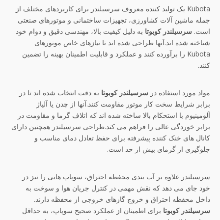
Kubota یک تولید کننده معروف سرسیلندر برای کاربردهای مختلف از
جمله ماشین آلات کشاورزی، تجهیزات ساختمانی و موتورهای صنعتی
است.
سرسیلندر کوبوتا
به دلیل کیفیت بالا، مهندسی دقیق و دوام خود
شناخته شده اند.آنها طراحی شده اند تا نیازهای خاص موتورهای
Kubota را برآورده کنند و عملکرد و قابلیت اطمینان بهینه را تضمین
کنند.
مواد مورد استفاده در
سرسیلندر کوبوتا
به دقت انتخاب شده اند تا در
برابر شرایط سخت کار موتور مقاومت کنند.آنها از چدن یا آلیاژ
آلومینیوم با استحکام بالا ساخته شده اند که اتلاف گرما و مقاومت در
برابر خوردگی عالی را فراهم می کند.طراحی سرسیلندر همچنین دارای
کانال های خنک کننده پیشرفته برای حفظ تعادل دمای مناسب و
جلوگیری از گرمای بیش از حد است.
سرسیلندر علاوه بر آب بندی محفظه احتراق، سوپاپ هایی را نیز در
خود جای می دهد که نقش مهمی در کنترل جریان هوا و سوخت به
داخل محفظه احتراق و خروج گازهای خروجی از محفظه دارند.
سرسیلندر کوبوتا
برای اطمینان از عملکرد صحیح سوپاپ، به حداقل