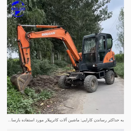
به حداکثر رساندن کارایی: ماشین آلات کاترپیلار مورد استفاده بازسازی شده