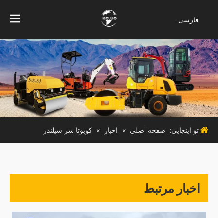
فارسی
Bahasa
indonesia
Türk dili
ไทย
Italiano
Deutsch
Português
تو اینجایی:
صفحه اصلی
»
اخبار
»
کوبوتا سر سیلندر
Español
Pусский
Français
English
اخبار مرتبط