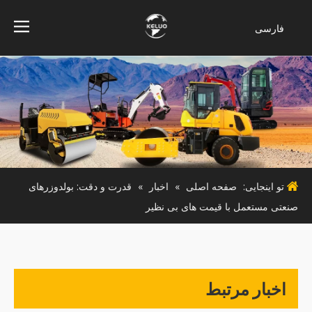
فارسی
Bahasa
indonesia
Türk dili
ไทย
Italiano
Deutsch
Português
تو اینجایی:
صفحه اصلی
»
اخبار
»
قدرت و دقت: بولدوزرهای
Español
صنعتی مستعمل با قیمت های بی نظیر
Pусский
Français
English
اخبار مرتبط