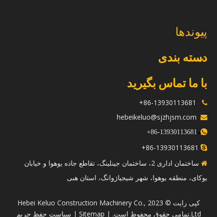
پیوندها
دسته بندی
با ما تماس بگیرید
86-13930113681+

hebeikeluo@sjzhjsm.com

ه
+
13930113681-86

86-13930113681+

ساختمان اداری 2، ساختمان جینلینگ، تقاطع جاده یوهوا و خیابان

یوکای، منطقه یوهوا، شهر شیجیاژوانگ، استان هبی
​کپی رایت © 2023 Hebei Keluo Construction Machinery Co.,
Ltd.تمامی حقوق محفوظ است. |
Sitemap
|
سیاست حفظ حریم