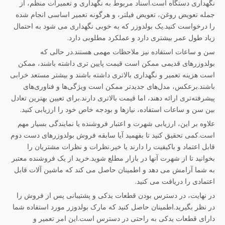
نگهداری دستگاه است.اسناد مربوط به نگهداری و تعمیرات منظم، از
جمله تعویض روغن، تعویض فیلتر، و هرگونه تعمیر اساسی انجام شده
را درخواست کنید.یک بولدوزر که به خوبی نگهداری می شود به احتمال
زیاد طول عمر بیشتری دارد و عملکرد مطلوبی دارد.
سن و ساعات استفاده نیز ملاحظات مهمی هستند.در حالی که
بولدوزرهای قدیمی ممکن است قیمت پایین تری داشته باشند، ممکن
است هزینه تعمیر و نگهداری بالاتری داشته باشند و بیشتر مستعد خرابی
باشند.برعکس، مدل‌های جدیدتر ممکن است ویژگی‌ها و فناوری‌های
پیشرفته‌تری ارائه دهند، اما قیمت بالاتری دارند.برای تعیین بهترین تعادل
بین سن و ساعات استفاده، نیازها و بودجه خاص خود را ارزیابی کنید.
علاوه بر این، ارزیابی شهرت و اعتبار فروشنده یا نمایندگی بسیار مهم
است.کمی تحقیق کنید تا بفهمید آیا سابقه فروش بولدوزرهای دست دوم
قابل اعتماد و باکیفیت را دارند یا خیر.نظرات و نظرات مشتریان را
بخوانید تا از شهرت آنها در بازار مطلع شوید.خرید از یک فروشنده معتبر
به شما آرامش می دهد و اطمینان حاصل می کند که ماشین آلات قابل
اعتمادی را دریافت می کنید.
در نهایت، در دسترس بودن قطعات یدکی و پشتیبانی پس از فروش را
در نظر بگیرید.اطمینان حاصل کنید که مارک بولدوزر مورد استفاده شما
دارای قطعات یدکی به راحتی در دسترس است.این امر تعمیر و