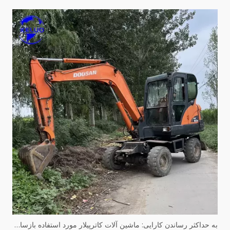
به حداکثر رساندن کارایی: ماشین آلات کاترپیلار مورد استفاده بازسازی شده