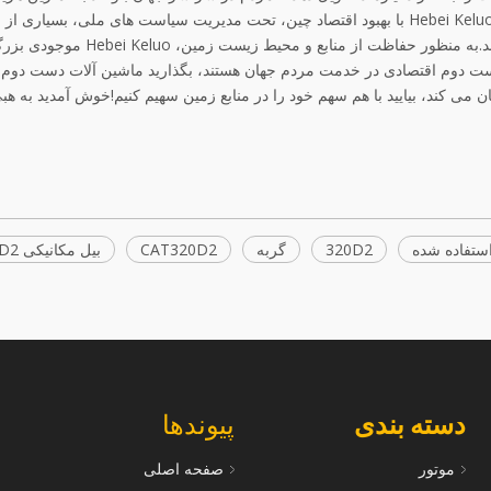
ترین محصولات را خریداری کنند.مزایای ماشین آلات دست دوم Hebei Keluo با بهبود اقتصاد چین، تحت مدیریت سیاست های ملی، بسیا
آلات حذف شدند و زمانی که به خوبی کار می کردند، اخراج شدند.به منظور حفاظت از منابع و محیط زی
ت دوم اقتصادی در خدمت مردم جهان هستند، بگذارید ماشین آلات دست دوم 
می کند، بیایید با هم سهم خود را در منابع زمین سهیم کنیم!خوش آمدید به هب
استفاده شده
320D2
گربه
CAT320D2
بیل مکانیکی CAT320D2
دسته بندی
پیوندها
موتور
صفحه اصلی