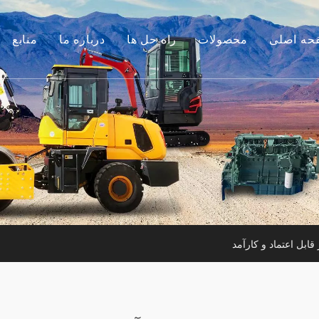
حه اصلی
محصولات
راه حل ها
درباره ما
منابع
موتور
داستان ما
راهنماها
م جانبی بیل مکانیکی
مزیت ما
سوالات متداول
لات ساختمانی کوچک
فیلم های
موتور استفاده شده
ن آلات مورد استفاده
ابل اعتماد و کارآمد