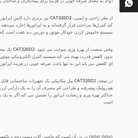
دوام به معنای صرفه جویی در هزینه برای پیمانکاران و صاحبان 
از نظر راحتی و ایمنی،
CAT320D2
نیز برتری دارد.کابین اپرا
کند.کنترل‌ها به‌راحتی قرار گرفته‌اند و به اپراتورها اجازه می‌ده
سیستم خاموش کردن خودکار موتور و دوربین دید عقب است که ای
وقتی صحبت از بهره وری سوخت می شود،
CAT320D2
یک مجر
بدون کاهش قدرت بهینه می کند.سیستم کنترل الکترونیکی موتور
ای کاهش می یابد.این نه تنها باعث صرفه جویی در هزینه اپراتو
در نتیجه،
CAT320D2
بیل مکانیکی یک تجهیزات ساختمانی قابل اع
هیدرولیک پیشرفته و طراحی کم مصرف آن را به یک دارایی ارزشم
حداکثر بهره وری و رضایت اپراتور را تضمین می کند.اگر به یک بیل
است
Hebei Keluo در پی آن است که ماشین آلات دست دوم و با