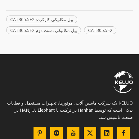
بیل مکانیکی کارکرده CAT305.5E2
CAT305.5E2
بیل مکانیکی دست دوم CAT305.5E2
KELUO یک شرکت ماشین آلات، موتورها، تجهیزات مستعمل و قطعات
یدکی است که توسط Hanhan در ترکیب با HANJIU، Elephant در
صنعت تاسیس شد.