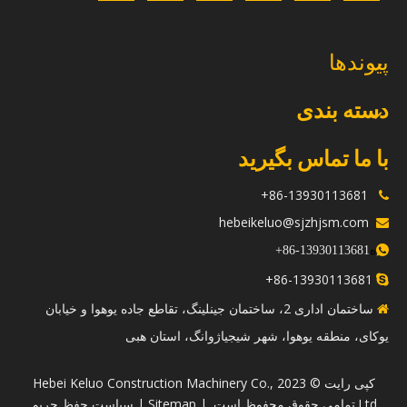
پیوندها
دسته بندی
با ما تماس بگیرید
86-13930113681+

hebeikeluo@sjzhjsm.com

ه
+
13930113681-86

86-13930113681+

ساختمان اداری 2، ساختمان جینلینگ، تقاطع جاده یوهوا و خیابان

یوکای، منطقه یوهوا، شهر شیجیاژوانگ، استان هبی
​کپی رایت © 2023 Hebei Keluo Construction Machinery Co.,
Ltd.تمامی حقوق محفوظ است. |
Sitemap
|
سیاست حفظ حریم