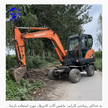
به حداکثر رساندن کارایی: ماشین آلات کاترپیلار مورد استفاده بازسازی شده