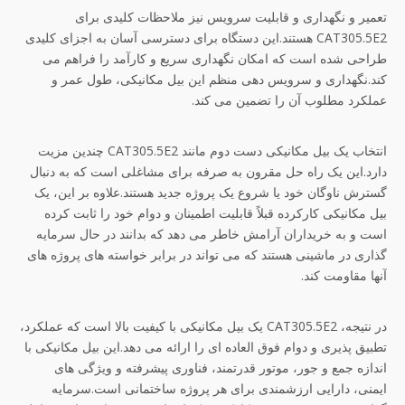
تعمیر و نگهداری و قابلیت سرویس نیز ملاحظات کلیدی برای
CAT305.5E2 هستند.این دستگاه برای دسترسی آسان به اجزای کلیدی
طراحی شده است که امکان نگهداری سریع و کارآمد را فراهم می
کند.نگهداری و سرویس دهی منظم این بیل مکانیکی، طول عمر و
عملکرد مطلوب آن را تضمین می کند.
انتخاب یک بیل مکانیکی دست دوم مانند CAT305.5E2 چندین مزیت
دارد.این یک راه حل مقرون به صرفه برای مشاغلی است که به دنبال
گسترش ناوگان خود یا شروع یک پروژه جدید هستند.علاوه بر این، یک
بیل مکانیکی کارکرده قبلاً قابلیت اطمینان و دوام خود را ثابت کرده
است و به خریداران آرامش خاطر می دهد که بدانند در حال سرمایه
گذاری در ماشینی هستند که می تواند در برابر خواسته های پروژه های
آنها مقاومت کند.
در نتیجه، CAT305.5E2 یک بیل مکانیکی با کیفیت بالا است که عملکرد،
تطبیق پذیری و دوام فوق العاده ای را ارائه می دهد.این بیل مکانیکی با
اندازه جمع و جور، موتور قدرتمند، فناوری پیشرفته و ویژگی های
ایمنی، دارایی ارزشمندی برای هر پروژه ساختمانی است.سرمایه