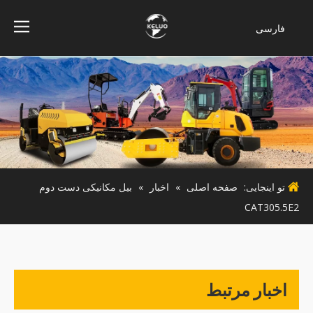
فارسی
Bahasa
indonesia
Türk dili
ไทย
Italiano
Deutsch
Português
تو اینجایی:
صفحه اصلی
»
اخبار
»
بیل مکانیکی دست دوم
Español
CAT305.5E2
Pусский
Français
English
اخبار مرتبط