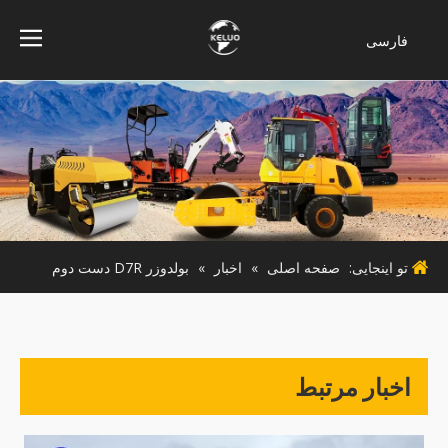
فارسی
Bahasa
indonesia
Türk dili
ไทย
Italiano
Deutsch
Português
تو اینجایی:
صفحه اصلی
»
اخبار
»
بولدوزر D7R دست دوم
Español
Pусский
Français
English
اخبار مرتبط