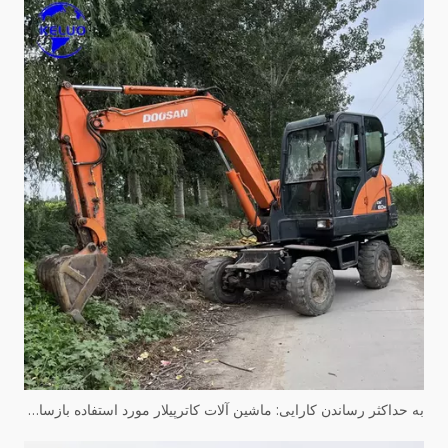
به حداکثر رساندن کارایی: ماشین آلات کاترپیلار مورد استفاده بازسازی شده