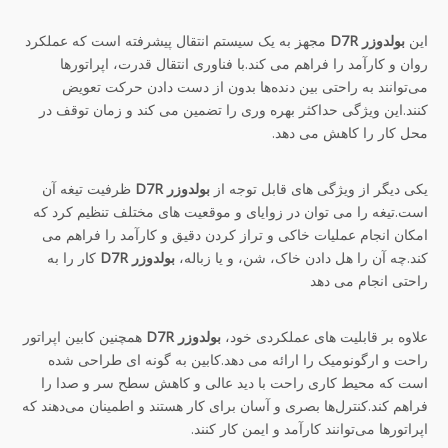
این
بولدوزر D7R
مجهز به یک سیستم انتقال پیشرفته است که عملکرد
روان و کارآمد را فراهم می کند.با فناوری انتقال قدرت، اپراتورها
می‌توانند به راحتی بین دنده‌ها بدون از دست دادن حرکت تعویض
کنند.این ویژگی حداکثر بهره وری را تضمین می کند و زمان توقف در
محل کار را کاهش می دهد.
یکی دیگر از ویژگی های قابل توجه از
بولدوزر D7R
ظرفیت تیغه آن
است.تیغه را می توان در زوایای و موقعیت های مختلف تنظیم کرد که
امکان انجام عملیات خاکی و تراز کردن دقیق و کارآمد را فراهم می
کند.چه آن را هل دادن خاک، شن، و یا زباله،
بولدوزر D7R
کار را به
راحتی انجام می دهد
علاوه بر قابلیت های عملکردی خود،
بولدوزر D7R
همچنین کابین اپراتور
راحت و ارگونومیک را ارائه می دهد.کابین به گونه ای طراحی شده
است که محیط کاری راحت با دید عالی و کاهش سطح سر و صدا را
فراهم کند.کنترل‌ها بصری و آسان برای کار هستند و اطمینان می‌دهند که
اپراتورها می‌توانند کارآمد و ایمن کار کنند.