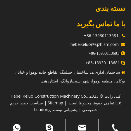
دسته بندی
با ما تماس بگیرید
86-13930113681+

hebeikeluo@sjzhjsm.com

ه
+
13930113681-86

86-13930113681+

ساختمان اداری 2، ساختمان جینلینگ، تقاطع جاده یوهوا و خیابان

یوکای، منطقه یوهوا، شهر شیجیاژوانگ، استان هبی
​کپی رایت © 2023 Hebei Keluo Construction Machinery Co.,
Ltd.تمامی حقوق محفوظ است. |
Sitemap
|
سیاست حفظ حریم
خصوصی
| پشتیبانی توسط
Leadong