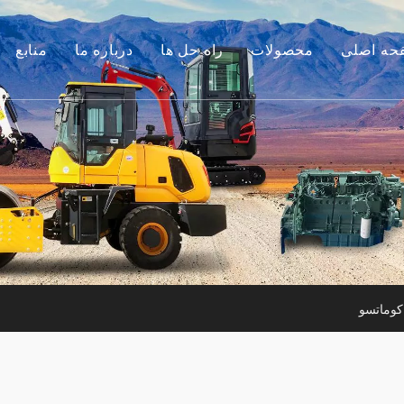
حه اصلی
محصولات
راه حل ها
درباره ما
منابع
موتور
داستان ما
راهنماها
م جانبی بیل مکانیکی
مزیت ما
سوالات متداول
لات ساختمانی کوچک
فیلم های
موتور استفاده شده
ن آلات مورد استفاده
کوماتسو