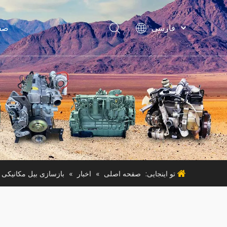
فارسی
صف
Bahasa
indonesia
Türk dili
لواز
ไทย
ماشین آ
Italiano
Deutsch
Português
ماشی
Español
Pусский
Français
تو اینجایی:
صفحه اصلی
»
اخبار
»
بازسازی بیل مکانیکی 
English