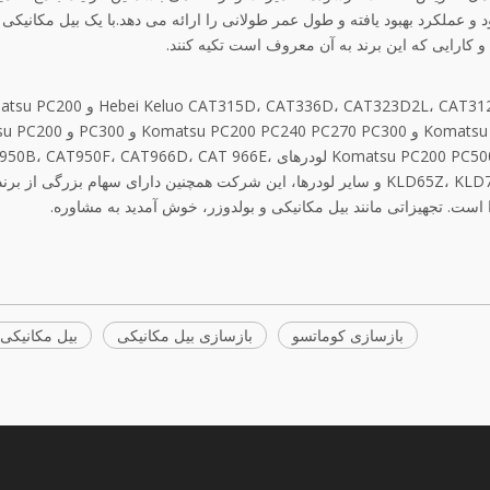
 عملکرد بهبود یافته و طول عمر طولانی را ارائه می دهد.با یک بیل مکانیکی
 کارایی که این برند به آن معروف است تکیه کنند.
315D، CAT336D، CAT323D2L، CAT312B، CAT320B، CAT320C، CAT325B، CAT330B، CAT 330C
PC240 PC230ca PC500، و Komatsu PC200 PC240 PC230ca PC500 و 300
PC500 و Komatsu PC200 PC500. 0، WA360، WA380، WA400، WA470، CAT936E لودرهای AT950F، CAT966D، CAT 966E
CAT966F، کاوازاکی KLD65Z، KLD70، KLD70B، KLD80، KLD85، KLD85Z و سایر لودرها، این شرکت همچنین دارای سهام بزر
بازسازی کوماتسو
بازسازی بیل مکانیکی
بیل مکانیکی