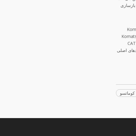
 بازسازی
Hebei Keluo CAT و Komatsu PC200
Komatsu PC200 PC240 PC270 PC و PC300 و Komatsu PC200
CAT950B، C،
گی از برندهای اصلی
 کوماتسو