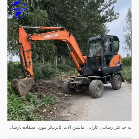
به حداکثر رساندن کارایی: ماشین آلات کاترپیلار مورد استفاده بازسازی شده