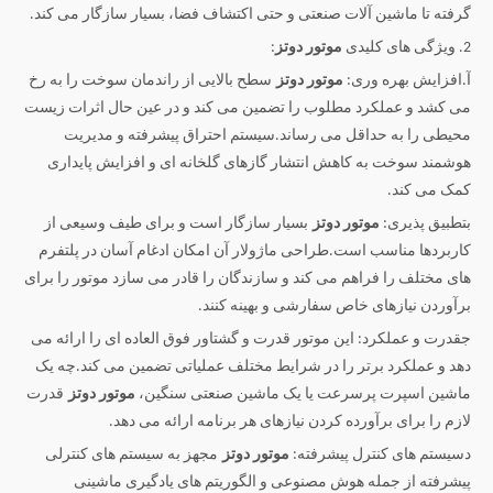
گرفته تا ماشین آلات صنعتی و حتی اکتشاف فضا، بسیار سازگار می کند.
2. ویژگی های کلیدی
موتور دوتز
:
آ.افزایش بهره وری:
موتور دوتز
سطح بالایی از راندمان سوخت را به رخ
می کشد و عملکرد مطلوب را تضمین می کند و در عین حال اثرات زیست
محیطی را به حداقل می رساند.سیستم احتراق پیشرفته و مدیریت
هوشمند سوخت به کاهش انتشار گازهای گلخانه ای و افزایش پایداری
کمک می کند.
بتطبیق پذیری:
موتور دوتز
بسیار سازگار است و برای طیف وسیعی از
کاربردها مناسب است.طراحی ماژولار آن امکان ادغام آسان در پلتفرم
های مختلف را فراهم می کند و سازندگان را قادر می سازد موتور را برای
برآوردن نیازهای خاص سفارشی و بهینه کنند.
جقدرت و عملکرد: این موتور قدرت و گشتاور فوق العاده ای را ارائه می
دهد و عملکرد برتر را در شرایط مختلف عملیاتی تضمین می کند.چه یک
ماشین اسپرت پرسرعت یا یک ماشین صنعتی سنگین،
موتور دوتز
قدرت
لازم را برای برآورده کردن نیازهای هر برنامه ارائه می دهد.
دسیستم های کنترل پیشرفته:
موتور دوتز
مجهز به سیستم های کنترلی
پیشرفته از جمله هوش مصنوعی و الگوریتم های یادگیری ماشینی