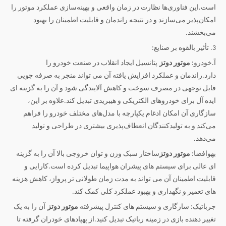
است.این فناوری‌ها نظارت در زمان واقعی و بهینه‌سازی عملکرد موتور را
امکان‌پذیر می‌سازند و در نتیجه راندمان و قابلیت اطمینان را بهبود
می‌بخشند.
3. تأثیر بالقوه بر صنایع:
آ.خودرو:
موتور دوتز
پتانسیل ایجاد انقلاب در صنعت خودرو را
دارد.راندمان و عملکرد افزایش یافته آن می تواند منجر به صرفه جویی
قابل توجهی در مصرف سوخت و کاهش آلایندگی شود و آن را به گزینه ای
ایده آل برای خودروهای الکتریکی و هیبریدی تبدیل کند.علاوه بر این،
سازگاری آن امکان ادغام یکپارچه با مدل‌های مختلف خودرو را فراهم
می‌کند و به تولیدکنندگان انعطاف‌پذیری بیشتری در طراحی و تولید
می‌دهد.
بهوافضا:
موتور دوتز
ساختار سبک وزن و توان خروجی بالا آن را به گزینه
ای عالی برای سیستم های پیشران هواپیما تبدیل کرده است.کارایی و
قابلیت اطمینان آن می تواند به مدت زمان طولانی تر پرواز، کاهش هزینه
های تعمیر و نگهداری و بهبود عملکرد کلی کمک کند.
جرباتیک: سازگاری و سیستم های کنترل پیشرفته
موتور دوتز
آن را به یک
تغییر دهنده بازی در زمینه رباتیک تبدیل کنید.از پهپادهای خودران گرفته تا