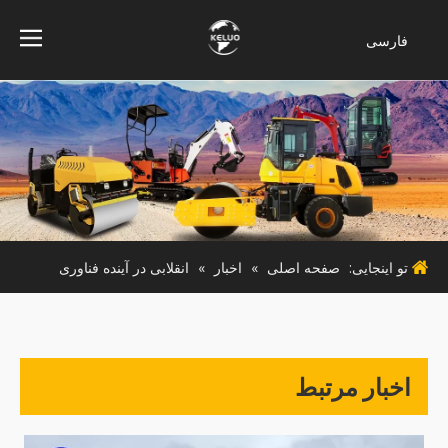
فارسی
Bahasa
indonesia
Türk dili
ไทย
Italiano
Deutsch
Português
تو اینجایی:
صفحه اصلی
»
اخبار
»
انقلابی در آینده فناوری
Español
Pусский
Français
English
اخبار مرتبط