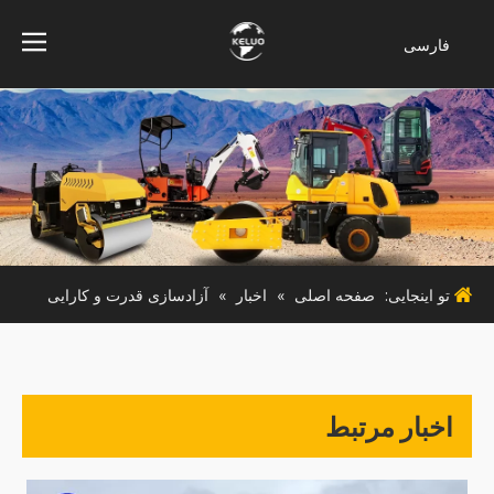
فارسی
Bahasa
indonesia
Türk dili
ไทย
Italiano
Deutsch
Português
تو اینجایی:
صفحه اصلی
»
اخبار
»
آزادسازی قدرت و کارایی
Español
Pусский
Français
English
اخبار مرتبط