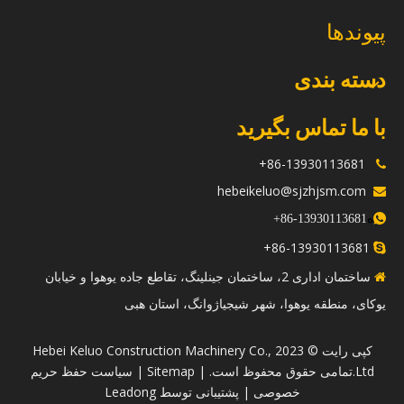
پیوندها
دسته بندی
با ما تماس بگیرید
86-13930113681+

hebeikeluo@sjzhjsm.com

ه
+
13930113681-86

86-13930113681+

ساختمان اداری 2، ساختمان جینلینگ، تقاطع جاده یوهوا و خیابان

یوکای، منطقه یوهوا، شهر شیجیاژوانگ، استان هبی
​کپی رایت © 2023 Hebei Keluo Construction Machinery Co.,
Ltd.تمامی حقوق محفوظ است. |
Sitemap
|
سیاست حفظ حریم
خصوصی
| پشتیبانی توسط
Leadong