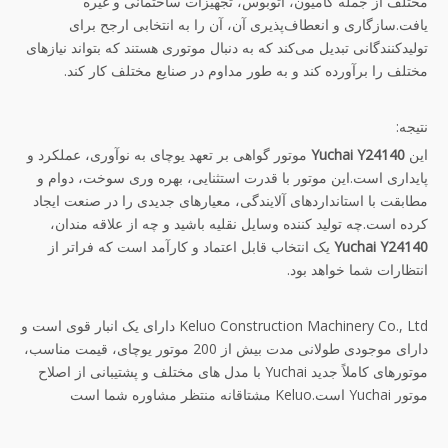
مختلف از جمله کامیون، اتوبوس، تجهیزات ساختمانی و غیره
یافت.سازگاری و انعطاف‌پذیری آن، آن را به انتخابی ارجح برای
تولیدکنندگانی تبدیل می‌کند که به دنبال موتوری هستند که بتواند نیازهای
مختلف را برآورده کند و به طور مداوم در صنایع مختلف کار کند.
نتیجه:
این
Yuchai Y24140
موتور گواهی بر تعهد یوچای به نوآوری، عملکرد و
پایداری است.این موتور با قدرت استثنایی، بهره وری سوخت، دوام و
مطابقت با استانداردهای آلایندگی، معیارهای جدیدی را در صنعت ایجاد
کرده است.چه تولید کننده وسایل نقلیه باشید و چه از علاقه مندان،
Yuchai Y24140
یک انتخاب قابل اعتماد و کارآمد است که فراتر از
انتظارات شما خواهد بود.
Keluo Construction Machinery Co., Ltd دارای یک انبار قوی است و
دارای موجودی طولانی مدت بیش از 200 موتور یوچای، قیمت مناسب،
موتورهای کاملاً جدید Yuchai با مدل های مختلف و پشتیبانی از اصلاح
موتور Yuchai است.Keluo مشتاقانه منتظر مشاوره شما است