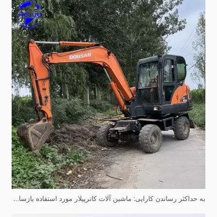
به حداکثر رساندن کارایی: ماشین آلات کاترپیلار مورد استفاده بازسازی شده