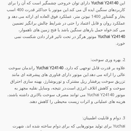
این
Yuchai Y24140
دارای توان خروجی چشمگیر است که آن را برای
کاربردهای سنگین ایده آل می کند.این موتور با حداکثر قدرت 400 اسب
بخار و گشتاور 1400 نیوتن متر، عملکرد فوق العاده ای ارائه می دهد و
عملکرد روان و قابل اعتماد را حتی در شرایط چالش برانگیز تضمین
می کند.خواه حمل بارهای سنگین باشد یا فتح زمین های ناهموار،
Yuchai Y24140
موتور هرگز در تحت تاثیر قرار دادن شکست نمی
خورد.
2. بهره وری سوخت:
علاوه بر قدرت قابل توجهی که دارد،
Yuchai Y24140
راندمان سوخت
عالی را ارائه می دهد.این موتور دارای فناوری های پیشرفته ای مانند
تزریق سوخت پرفشار ریل مشترک و توربوشارژ، بهینه سازی احتراق
سوخت و کاهش اتلاف انرژی است.در نتیجه، وسایل نقلیه مجهز به
موتور Yuchai Y24140 می توانند مصرف سوخت بالاتری داشته باشند،
هزینه های عملیاتی و اثرات زیست محیطی را کاهش دهند.
3. دوام و قابلیت اطمینان:
Yuchai برای تولید موتورهایی که برای دوام ساخته شده اند، شهرت