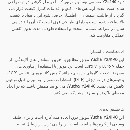
دارد
Y24140
مستثنی نیستاین موتور که با در نظر گرفتن دوام طراحی
شده است، تحت آزمایش های دقیق و اقدامات کنترل کیفیت قرار می
گیرد تا از قابلیت اطمینان آن اطمینان حاصل شود.این با مواد با کیفیت
بالا ساخته شده است و دارای طراحی قوی است، که آن را قادر می
سازد در شرایط عملیاتی سخت و استفاده طولانی مدت بدون کاهش
عملکرد مقاومت کند.
4. مطابقت با انتشار:
این
Yuchai Y24140
موتور مطابق با آخرین استانداردهای آلایندگی، از
جمله Euro V و Euro VI است.این موتور با استفاده از فناوری های
پیشرفته تصفیه گازهای خروجی، مانند کاهش کاتالیزوری انتخابی (SCR)
و فیلترهای ذرات دیزلی (DPF)، انتشارات مضر را به میزان قابل توجهی
کاهش می دهد.با
Yuchai Y24140
، می توانید مطمئن باشید که در ایجاد
محیطی پاک تر و سبزتر مشارکت می کنید.
5. تطبیق پذیری:
این
Yuchai Y24140
موتور فوق العاده همه کاره است و برای طیف
وسیعی از کاربردها مناسب است.این را می توان در وسایل نقلیه